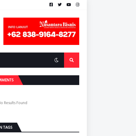
MMENTS
o Results Found
N TAGS