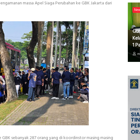
pengamanan massa Apel Siaga Perubahan ke GBK Jakarta dari
Ne
Gur
Kel
1 P
m
 GBK sebanyak 287 orang yang di koordinstor masing masing