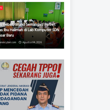
ws
u Hebat, Murid Semangat! Potret
as Ibu Halimah di Lab Komputer SDN
asar Baru
erakcyber.com
Agustus 04, 2026