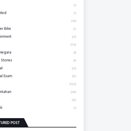
(1)
ited
(1)
(143)
r Bike
(2)
ainment
(20)
(576)
 Negara
(8)
 Stories
(4)
al
(20)
al Exam
(97)
(1020)
ntahan
(280)
(45)
li
(1)
TURED POST