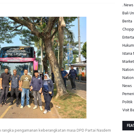
. News
Bali Un
Berita
Choppe
Entert
Hukum
Istana
Market
Nation
Nation
News
Pemeri
Politik
Visit Ba
FEA
m rangka pengamanan keberangkatan masa DPD Partai Nasdem