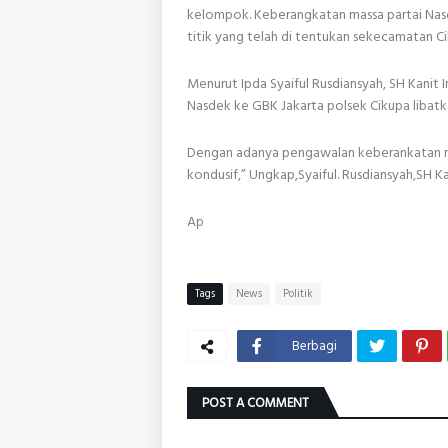
kelompok. Keberangkatan massa partai Nas
titik yang telah di tentukan sekecamatan C
Menurut Ipda Syaiful Rusdiansyah, SH Kanit
Nasdek ke GBK Jakarta polsek Cikupa libatka
Dengan adanya pengawalan keberankatan m
kondusif,” Ungkap,Syaiful. Rusdiansyah,SH K
Ap
Tags
News
Politik
Berbagi
POST A COMMENT