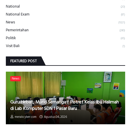
National
(20)
National Exam
(97)
News
(1021)
Pemerintahan
(280)
Politik
(45)
Visit Bali
(1)
FEATURED POST
News
Guru Hebat, Murid Semangat! Potret Kelas Ibu Halimah
di Lab Komputer SDN 1 Pasar Baru
merakcyber.com
Agustus 04, 2026