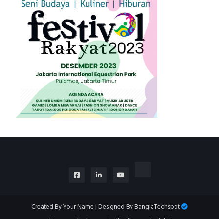
Created By
Your Name
| Designed By
BanglaTechspot