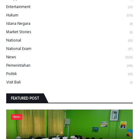
Entertainment
(20)
Hukum
(576)
Istana Negara
(8)
Market Stories
(4)
National
(20)
National Exam
(97)
News
(1020)
Pemerintahan
(280)
Politik
(45)
Visit Bali
(1)
FEATURED POST
News