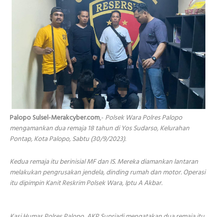
Palopo Sulsel-Merakcyber.com
,-
Polsek Wara Polres Palopo
mengamankan dua remaja 18 tahun di Yos Sudarso, Kelurahan
Pontap, Kota Palopo, Sabtu (30/9/2023).
Kedua remaja itu berinisial MF dan IS. Mereka diamankan lantaran
melakukan pengrusakan jendela, dinding rumah dan motor. Operasi
itu dipimpin Kanit Reskrim Polsek Wara, Iptu A Akbar.
Kasi Humas Polres Palopo, AKP Supriadi mengatakan dua remaja itu