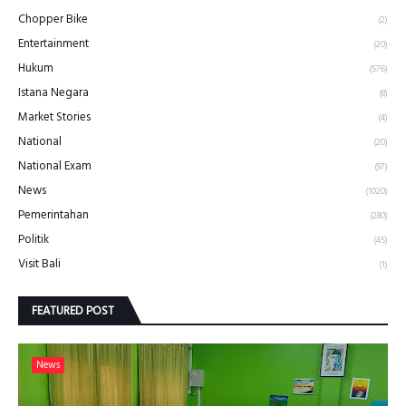
Chopper Bike
(2)
Entertainment
(20)
Hukum
(576)
Istana Negara
(8)
Market Stories
(4)
National
(20)
National Exam
(97)
News
(1020)
Pemerintahan
(280)
Politik
(45)
Visit Bali
(1)
FEATURED POST
News