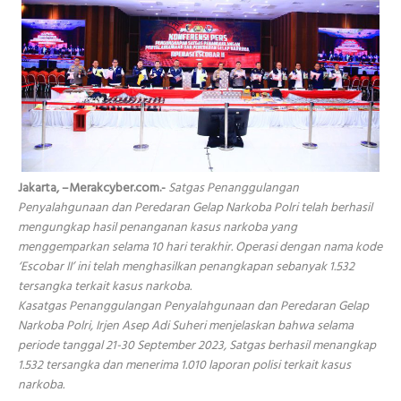
Jakarta, –Merakcyber.com.-
Satgas Penanggulangan
Penyalahgunaan dan Peredaran Gelap Narkoba Polri telah berhasil
mengungkap hasil penanganan kasus narkoba yang
menggemparkan selama 10 hari terakhir. Operasi dengan nama kode
‘Escobar II’ ini telah menghasilkan penangkapan sebanyak 1.532
tersangka terkait kasus narkoba.
Kasatgas Penanggulangan Penyalahgunaan dan Peredaran Gelap
Narkoba Polri, Irjen Asep Adi Suheri menjelaskan bahwa selama
periode tanggal 21-30 September 2023, Satgas berhasil menangkap
1.532 tersangka dan menerima 1.010 laporan polisi terkait kasus
narkoba.