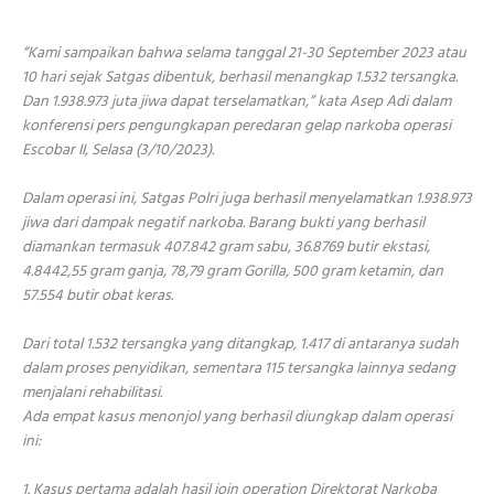
“Kami sampaikan bahwa selama tanggal 21-30 September 2023 atau
10 hari sejak Satgas dibentuk, berhasil menangkap 1.532 tersangka.
Dan 1.938.973 juta jiwa dapat terselamatkan,” kata Asep Adi dalam
konferensi pers pengungkapan peredaran gelap narkoba operasi
Escobar II, Selasa (3/10/2023).
Dalam operasi ini, Satgas Polri juga berhasil menyelamatkan 1.938.973
jiwa dari dampak negatif narkoba. Barang bukti yang berhasil
diamankan termasuk 407.842 gram sabu, 36.8769 butir ekstasi,
4.8442,55 gram ganja, 78,79 gram Gorilla, 500 gram ketamin, dan
57.554 butir obat keras.
Dari total 1.532 tersangka yang ditangkap, 1.417 di antaranya sudah
dalam proses penyidikan, sementara 115 tersangka lainnya sedang
menjalani rehabilitasi.
Ada empat kasus menonjol yang berhasil diungkap dalam operasi
ini:
1. Kasus pertama adalah hasil join operation Direktorat Narkoba