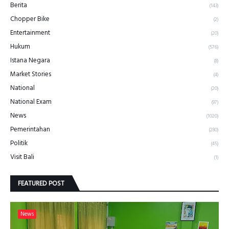
Berita
(143)
Chopper Bike
(2)
Entertainment
(20)
Hukum
(576)
Istana Negara
(8)
Market Stories
(4)
National
(20)
National Exam
(97)
News
(1020)
Pemerintahan
(280)
Politik
(45)
Visit Bali
(1)
FEATURED POST
News