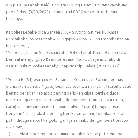
di Kp. Kaum Lebak Kel/Ds. Muara Ciujung Barat Kec. Rangkasbitung
pada Selasa (3/10/2023) sekira pukul 08.30 wib berikut barang
buktinya.
Kapolres Lebak Polda Banten AKBP Suyono, SIK melalui Kasat
Resnarkoba Polres Lebak AKP Ngapip Rujito, SH, MH membenarkan
hal tersebut,
"Ya benar, Jajaran Sat Resnarkoba Polres Lebak Polda Banten telah
berhasil mengungkap Kasus peredaran Narkotika jenis Shabu di
daerah hukum Polres Lebak," ucap Ngapip, Selasa (28/11/2023).
"Pelaku HI (34) warga desa Sukamaju Kecamatan Sobang berhasil
diamankan berikut 1 (satu) buah tas kecil warna hitam, 1 (satu) plastic
bening berisikan 1 (plastic bening berisikan kristal putih diduga
narkotika golongan I jenis shabu dengan berat brutto : 6,4 Gram, 1
(satu) unit timbangan digital warna silver, 1 (satu) bungkus tissue
berisikan 1 (satu) plastic bening berukuran sedang berisikan kristal
putih diduga narkotika golongan I jenis shabu dengan berat brutto
4,2 Gram,
1 (satu) plastic bening corak kuning berisikan kristal putih diduga