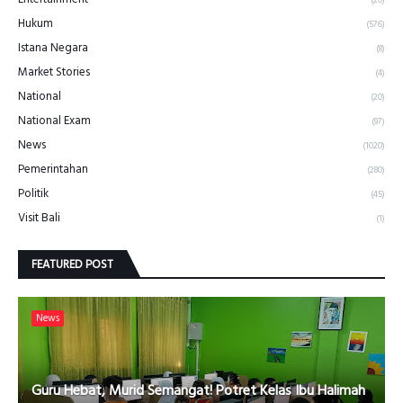
Hukum
(576)
Istana Negara
(8)
Market Stories
(4)
National
(20)
National Exam
(97)
News
(1020)
Pemerintahan
(280)
Politik
(45)
Visit Bali
(1)
FEATURED POST
News
Guru Hebat, Murid Semangat! Potret Kelas Ibu Halimah