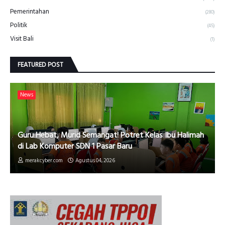
Pemerintahan
(280)
Politik
(45)
Visit Bali
(1)
FEATURED POST
News
Guru Hebat, Murid Semangat! Potret Kelas Ibu Halimah
di Lab Komputer SDN 1 Pasar Baru
merakcyber.com
Agustus 04, 2026