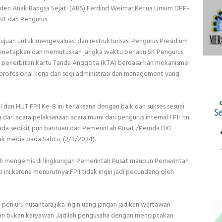
siden Anak Bangsa Sejati (ABS) Ferdind Weimar,Ketua Umum DPP-
NT dan Pengurus.
ujuan untuk mengevaluasi dan restrukturisasi Pengurus Presidium
menetapkan dan memutuskan jangka waktu berlaku SK Pengurus
kan penerbitan Kartu Tanda Anggota (KTA) berdasarkan mekanisme
rofesional kerja dari segi administrasi dan management yang
 dan HUT FPII Ke-8 ini terlaksana dengan baik dan sukses sesuai
ri acara pelaksanaan acara murni dari pengurus internal FPII itu
k ada sedikit pun bantuan dari Pemerintah Pusat /Pemda DKI
wak media pada Sabtu, (2/3/2024).
ah mengemis di lingkungan Pemerintah Pusat maupun Pemerintah
 ini,karena menurutnya FPII tidak ingin jadi pecundang oleh
 penjuru nusantara,jika ingin uang jangan jadikan wartawan
an bukan karyawan .Jadilah pengusaha dengan menciptakan