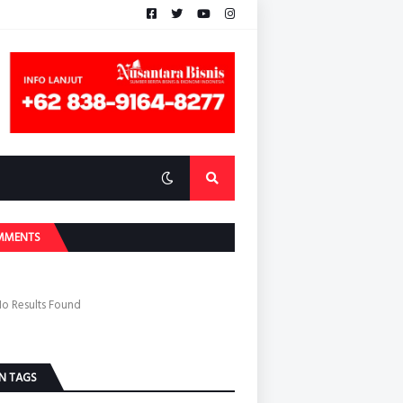
MMENTS
o Results Found
N TAGS