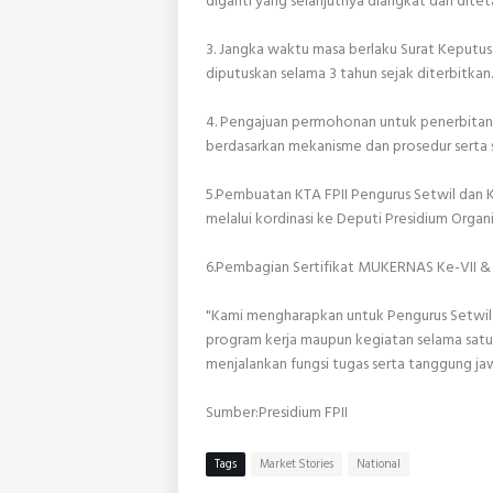
diganti yang selanjutnya diangkat dan dite
3. Jangka waktu masa berlaku Surat Keputus
diputuskan selama 3 tahun sejak diterbitkan
4. Pengajuan permohonan untuk penerbitan S
berdasarkan mekanisme dan prosedur serta 
5.Pembuatan KTA FPII Pengurus Setwil dan K
melalui kordinasi ke Deputi Presidium Organi
6.Pembagian Sertifikat MUKERNAS Ke-VII & 
"Kami mengharapkan untuk Pengurus Setwil
program kerja maupun kegiatan selama sat
menjalankan fungsi tugas serta tanggung j
Sumber:Presidium FPII
Tags
Market Stories
National