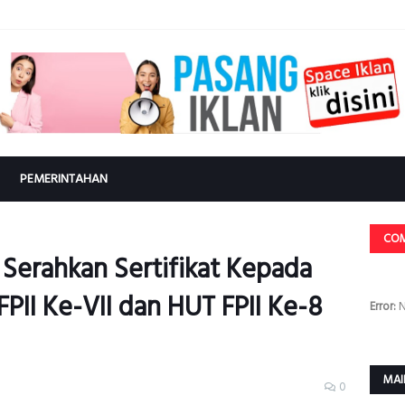
PEMERINTAHAN
CO
 Serahkan Sertifikat Kepada
II Ke-VII dan HUT FPII Ke-8
Error:
N
MAI
0