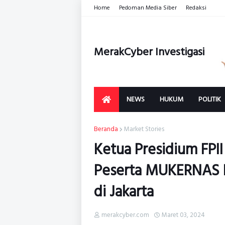
Home
Pedoman Media Siber
Redaksi
MerakCyber Investigasi
NEWS
HUKUM
POLITIK
Beranda
Market Stories
Ketua Presidium FPII
Peserta MUKERNAS FP
di Jakarta
merakcyber.com
Maret 03, 2024