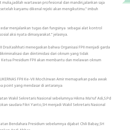
ulia,jadilah wartawan profesional dan mandiri,jalankan saja
,setelah karyamu dikenal rejeki akan mengikutimu." imbuh
edar menjalankan tugas dan fungsinya sebagai alat kontrol
osial aksi nyata dimasyarakat." jelasnya.
II Dra.Kasihhati menegaskan bahwa Organisasi FPII menjadi garda
ikriminalisasi dan diintimidasi dari oknum yang tidak
ku Ketua Presidium FPII akan membantu dan melawan oknum
 MUKERNAS FPII Ke-VII Moch.Irwan Amir memaparkan pada awak
a point yang mendasar di antaranya:
atan Wakil Sekretaris Nasional sebelumnya Hikma Ma'ruf Asli,S.Pd
pkan saudara Fikri Yanto,SH menjadi Wakil Sekretaris Nasional
atan Bendahara Presidium sebelumnya dijabat Chili Babay,SH