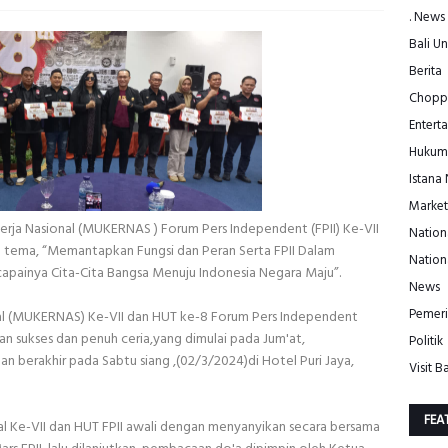
. News
Bali Un
Berita
Choppe
Entert
Hukum
Istana
Market
 Nasional (MUKERNAS ) Forum Pers Independent (FPII) Ke-VII
Nation
 tema, “Memantapkan Fungsi dan Peran Serta FPII Dalam
Nation
apainya Cita-Cita Bangsa Menuju Indonesia Negara Maju”.
News
Pemeri
nal (MUKERNAS) Ke-VII dan HUT ke-8 Forum Pers Independent
an sukses dan penuh ceria,yang dimulai pada Jum'at,
Politik
an berakhir pada Sabtu siang ,(02/3/2024)di Hotel Puri Jaya,
Visit Ba
FEA
 Ke-VII dan HUT FPII awali dengan menyanyikan secara bersama