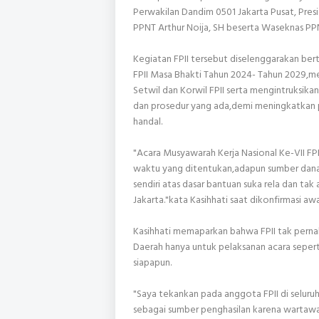
Perwakilan Dandim 0501 Jakarta Pusat, Pre
PPNT Arthur Noija, SH beserta Waseknas PP
Kegiatan FPII tersebut diselenggarakan bert
FPII Masa Bhakti Tahun 2024- Tahun 2029,
Setwil dan Korwil FPII serta mengintruksi
dan prosedur yang ada,demi meningkatkan p
handal.
"Acara Musyawarah Kerja Nasional Ke-VII FPII
waktu yang ditentukan,adapun sumber dana da
sendiri atas dasar bantuan suka rela dan ta
Jakarta."kata Kasihhati saat dikonfirmasi a
Kasihhati memaparkan bahwa FPII tak pern
Daerah hanya untuk pelaksanan acara seperti
siapapun.
"Saya tekankan pada anggota FPII di seluruh
sebagai sumber penghasilan karena wartaw