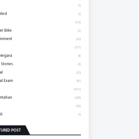
(1)
ited
(1)
(143)
r Bike
(2)
ainment
(20)
(577)
 Negara
(8)
 Stories
(4)
al
(20)
al Exam
(97)
(1021)
ntahan
(280)
(45)
li
(1)
TURED POST