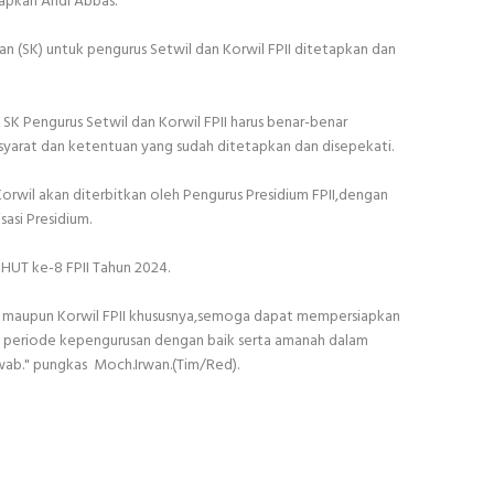
tapkan Andi Abbas.
an (SK) untuk pengurus Setwil dan Korwil FPII ditetapkan dan
.
K Pengurus Setwil dan Korwil FPII harus benar-benar
syarat dan ketentuan yang sudah ditetapkan dan disepekati.
orwil akan diterbitkan oleh Pengurus Presidium FPII,dengan
sasi Presidium.
HUT ke-8 FPII Tahun 2024.
 maupun Korwil FPII khususnya,semoga dapat mempersiapkan
u periode kepengurusan dengan baik serta amanah dalam
awab." pungkas Moch.Irwan.(Tim/Red).