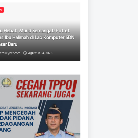
ws
u Hebat, Murid Semangat! Potret
as Ibu Halimah di Lab Komputer SDN
asar Baru
erakcyber.com
Agustus 04, 2026