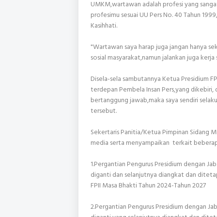
UMKM,wartawan adalah profesi yang sangat m
profesimu sesuai UU Pers No. 40 Tahun 1999
Kasihhati.
"Wartawan saya harap juga jangan hanya sek
sosial masyarakat,namun jalankan juga kerja s
Disela-sela sambutannya Ketua Presidium FP
terdepan Pembela Insan Pers,yang dikebiri, d
bertanggung jawab,maka saya sendiri sela
tersebut.
Sekertaris Panitia/Ketua Pimpinan Sidang
media serta menyampaikan terkait beberap
1.Pergantian Pengurus Presidium dengan Jab
diganti dan selanjutnya diangkat dan diteta
FPII Masa Bhakti Tahun 2024-Tahun 2027
2.Pergantian Pengurus Presidium dengan Jab