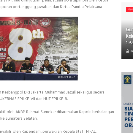
rs FPII, lalu dilanjutkan pembacaan do'a dipimpin oleh Ketua
 laporan pertanggung jawaban dari Ketua Panitia Pelaksana
Ne
Gur
Kel
1 P
m
h Kesbangpol DKI Jakarta Muhammad Jazuli sekaligus secara
KERNAS FPII KE-VII dan HUT FPII KE-8.
akili oleh AKBP Rahmat Sumekar dikarenakan Kapolri berhalangan
 ke Sumatera Selatan.
iwakili oleh Kapendam, perwakilan Kepala Staf TNI-AL,