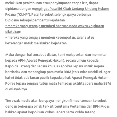
melakukan penimbunan atau penyimpanan tanpa izin, dapat
dipidana dengan m
engingat Pasal 56 Kitab Undang-Undang Hukum
Pidana (“KUHP”). Pasal tersebut selengkapnya berbunyi:
Dipidana sebagai pembantu kejahatan:
• mereka yang sengaja memberi bantuan pada waktu kejahatan
dilakukan;
• mereka yang sengaja memberi kesempatan, sarana atau
keterangan untuk melakukan kejahatan.
Maka dengan hal tersebut diatas, kami melaporkan dan meminta
kepada APH (Aparat Penegak Hukum), secara umum kepada
Kapolda Jateng dan secara khusus Kapolres Jepara untuk segera
bertindak dan menangkap para mafia BBM jenis solar subsidi ini, agar
hal ini tidak ada kesan publik kepada pihak Aparat Penegak Hukum
Polres Jepara sengaja tutup mata terhadap aktifitas para mafia BBM
di wilayah nya.
Tim awak media akan berupaya mengkonfirmasi temuan tersebut
dengan beberapa pihak terkait terutama Pertamina dan BPH Migas
bahkan aparat kepolisian Polres Jepara serta Polda Jateng.