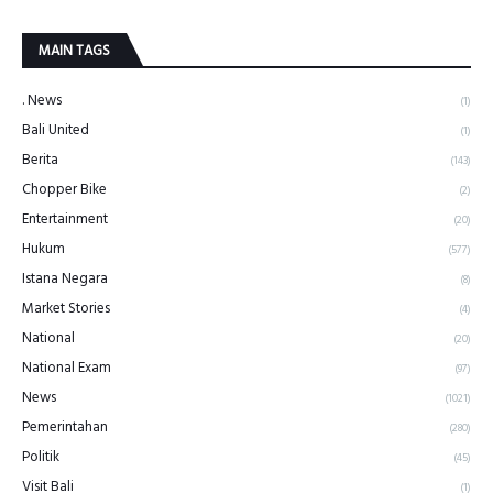
MAIN TAGS
. News
(1)
Bali United
(1)
Berita
(143)
Chopper Bike
(2)
Entertainment
(20)
Hukum
(577)
Istana Negara
(8)
Market Stories
(4)
National
(20)
National Exam
(97)
News
(1021)
Pemerintahan
(280)
Politik
(45)
Visit Bali
(1)