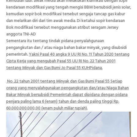
Kemudian saat awak media akan melakukan klarifikasi dengan sopir
kendaraan modifikasi yang tengah mengisi BBM bersubsidi jenis solar,
kemudian sopir bok modifikasi tersebut sengaja tancap gas kabur
dan melarikan diri dari tim awak media. Di ketahui sopir kendaraan
Bok modifikasi tersebut menggunakan atribut seragam Jersey
anggota TNI-AD
Sementara itu tentang tindak pidana penyalahgunaan
pengangkutan dan / atau niaga bahan bakar minyak, yang disubsidi
pemerintah.
Yakni Pasal 40 angka 9 UU RI No. 11 Tahun 2020 tentang
Cipta Kerja yang mengubah Pasal 55 UU RI No. 22 Tahun 2001
tentang Minyak dan Gas Bumi Jo Pasal 55 KUHPidana.
No. 22 tahun 2001 tentang Minyak dan Gas Bumi Pasal 55 Setiap
orang yang menyalahgunakan pengangkutan dan/atau Niaga Bahan
Bakar Minyak bersubsidi Pemerintah dapat dipidana dengan pidana
penjara paling lama 6 (enam) tahun dan denda paling tinggi Rp.
60.000.000.000,00 (enam puluh miliar rupiah).