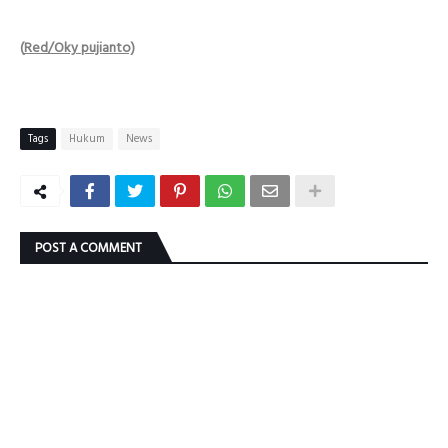
(
Red/Oky pujianto)
Tags
Hukum
News
POST A COMMENT