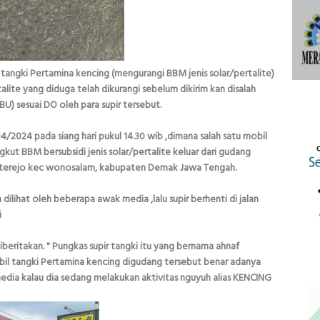
ki Pertamina kencing (mengurangi BBM jenis solar/pertalite)
lite yang diduga telah dikurangi sebelum dikirim kan disalah
U) sesuai DO oleh para supir tersebut.
04/2024 pada siang hari pukul 14.30 wib ,dimana salah satu mobil
t BBM bersubsidi jenis solar/pertalite keluar dari gudang
oterejo kec wonosalam, kabupaten Demak Jawa Tengah.
 dilihat oleh beberapa awak media ,lalu supir berhenti di jalan
i
beritakan. " Pungkas supir tangki itu yang bernama ahnaf
il tangki Pertamina kencing digudang tersebut benar adanya
edia kalau dia sedang melakukan aktivitas nguyuh alias KENCING