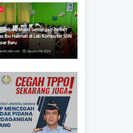
ws
u Hebat, Murid Semangat! Potret
as Ibu Halimah di Lab Komputer SDN
asar Baru
erakcyber.com
Agustus 04, 2026