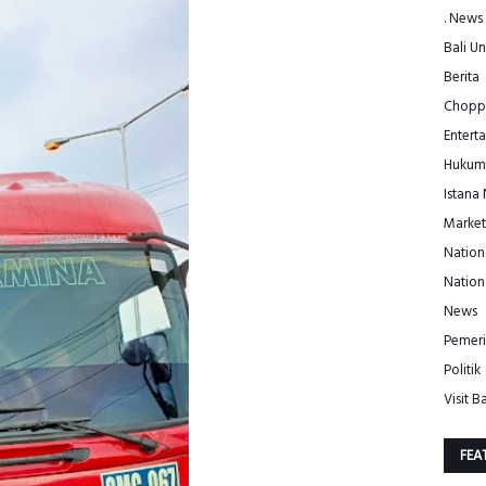
. News
Bali Un
Berita
Choppe
Entert
Hukum
Istana
Market
Nation
Nation
News
Pemeri
Politik
Visit Ba
FEA