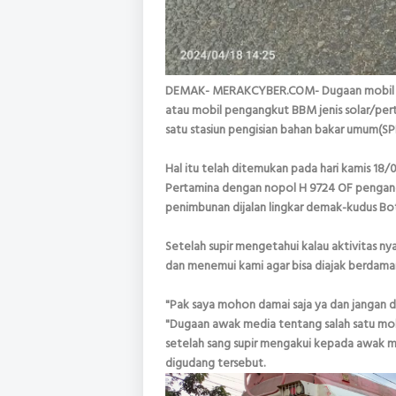
DEMAK- MERAKCYBER.COM- Dugaan mobil tang
atau mobil pengangkut BBM jenis solar/perta
satu stasiun pengisian bahan bakar umum(SPB
Hal itu telah ditemukan pada hari kamis 18/
Pertamina dengan nopol H 9724 OF pengangku
penimbunan dijalan lingkar demak-kudus B
Setelah supir mengetahui kalau aktivitas nya
dan menemui kami agar bisa diajak berdama
"Pak saya mohon damai saja ya dan jangan di
"Dugaan awak media tentang salah satu mob
setelah sang supir mengakui kepada awak m
digudang tersebut.