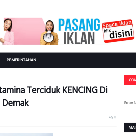
PEMERINTAHAN
CO
ertamina Terciduk KENCING Di
r Demak
Error:
N
0
MAI