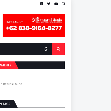
MMENTS
o Results Found
N TAGS