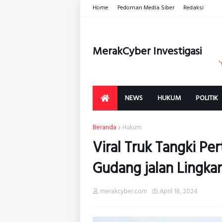
Home
Pedoman Media Siber
Redaksi
MerakCyber Investigasi
NEWS
HUKUM
POLITIK
Beranda
Hukum
Viral Truk Tangki P
Gudang jalan Lingka
merakcyber.com
April 18, 2024