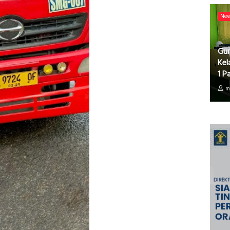
Ne
Gur
Kel
1 P
m