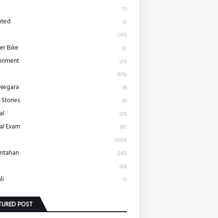
(1)
ited
(1)
(143)
r Bike
(2)
ainment
(20)
(576)
 Negara
(8)
 Stories
(4)
al
(20)
al Exam
(97)
(1020)
ntahan
(280)
(45)
li
(1)
TURED POST