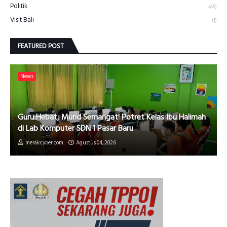
Politik
(45)
Visit Bali
(1)
FEATURED POST
News
Guru Hebat, Murid Semangat! Potret Kelas Ibu Halimah
di Lab Komputer SDN 1 Pasar Baru
merakcyber.com
Agustus 04, 2026