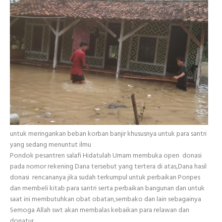
untuk meringankan beban korban banjir khususnya untuk para santri
yang sedang menuntut ilmu
Pondok pesantren salafi Hidatulah Umam membuka open donasi
pada nomor rekening Dana tersebut yang tertera di atas,Dana hasil
donasi rencananya jika sudah terkumpul untuk perbaikan Ponpes
dan membeli kitab para santri serta perbaikan bangunan dan untuk
saat ini membutuhkan obat obatan,sembako dan lain sebagainya
Semoga Allah swt akan membalas kebaikan para relawan dan
donatur