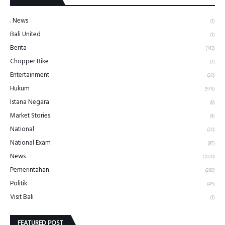
. News
(1)
Bali United
(1)
Berita
(143)
Chopper Bike
(2)
Entertainment
(20)
Hukum
(576)
Istana Negara
(8)
Market Stories
(4)
National
(20)
National Exam
(97)
News
(1020)
Pemerintahan
(280)
Politik
(45)
Visit Bali
(1)
FEATURED POST