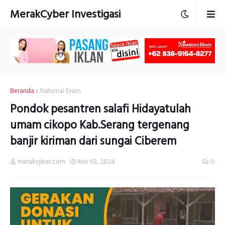
MerakCyber Investigasi
Beranda
National Exam
Pondok pesantren salafi Hidayatulah
umam cikopo Kab.Serang tergenang
banjir kiriman dari sungai Ciberem
merakcyber.com
Mei 03, 2024
0