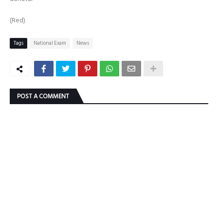
(Red)
Tags
National Exam
News
POST A COMMENT