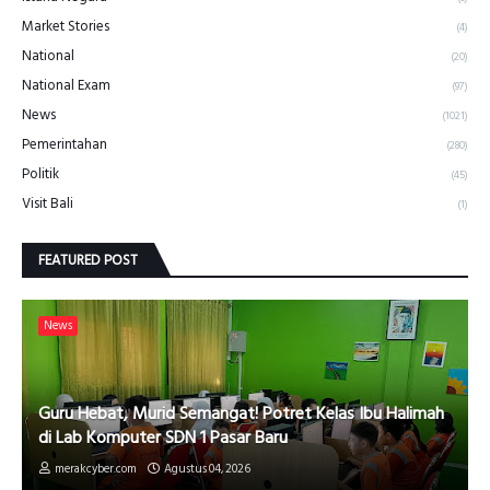
Market Stories
(4)
National
(20)
National Exam
(97)
News
(1021)
Pemerintahan
(280)
Politik
(45)
Visit Bali
(1)
FEATURED POST
News
Guru Hebat, Murid Semangat! Potret Kelas Ibu Halimah
di Lab Komputer SDN 1 Pasar Baru
merakcyber.com
Agustus 04, 2026