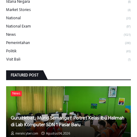
Istana Negara
(8)
Market Stories
(4)
National
(20)
National Exam
(97)
News
(1021)
Pemerintahan
(280)
Politik
(45)
Visit Bali
(1)
FEATURED POST
News
Guru Hebat, Murid Semangat! Potret Kelas Ibu Halimah
di Lab Komputer SDN 1 Pasar Baru
merakcyber.com
Agustus 04, 2026