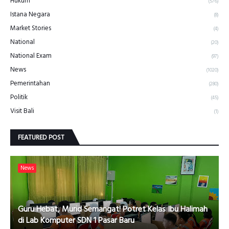
Hukum
(576)
Istana Negara
(8)
Market Stories
(4)
National
(20)
National Exam
(97)
News
(1020)
Pemerintahan
(280)
Politik
(45)
Visit Bali
(1)
FEATURED POST
News
Guru Hebat, Murid Semangat! Potret Kelas Ibu Halimah
di Lab Komputer SDN 1 Pasar Baru