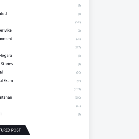
(1)
ited
(1)
(143)
r Bike
(2)
ainment
(20)
(577)
 Negara
(8)
 Stories
(4)
al
(20)
al Exam
(97)
(1021)
ntahan
(280)
(45)
li
(1)
TURED POST