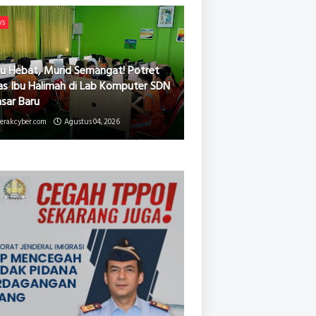
ws
u Hebat, Murid Semangat! Potret
as Ibu Halimah di Lab Komputer SDN
asar Baru
erakcyber.com
Agustus 04, 2026