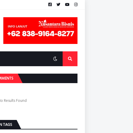
MMENTS
o Results Found
N TAGS