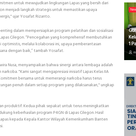
komitmen untuk mewujudkan lingkungan Lapas yang bersih dari
on menjadi langkah strategis untuk memastikan upaya
Ne
rgis," ujar Yosafat Rizanto.
Gur
penting dalam mempersiapkan program pelatihan dan sosialisasi
Kel
 Lapas Cilegon. “Pencegahan yang komprehensif membutuhkan
1 P
i optimistis, melalui kolaborasi ini, upaya pemberantasan
ksana dengan baik,” tambah Yosafat.
m
wira Nusa, menyampaikan bahwa sinergi antara lembaga adalah
arkoba. "Kami sangat mengapresiasi inisiatif Lapas Kelas IIA
Komitmen bersama untuk memerangi narkoba harus terus
kungan penuh dalam setiap program yang dilaksanakan," ungkap
 dan produktif. Kedua pihak sepakat untuk terus meningkatkan
ukung keberhasilan program P4GN di Lapas Cilegon. Hasil
a Lapas kepada Kepala Kantor Wilayah Kemenkumham Banten
i.