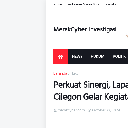
Home
Pedoman Media Siber
Redaksi
MerakCyber Investigasi
NEWS
HUKUM
POLITIK
Beranda
Hukum
Perkuat Sinergi, La
Cilegon Gelar Kegia
merakcyber.com
Oktober 29, 2024