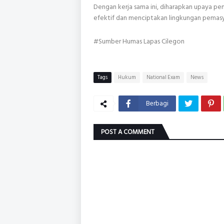
Dengan kerja sama ini, diharapkan upaya pe
efektif dan menciptakan lingkungan pemasy
#Sumber Humas Lapas Cilegon
Tags
Hukum
National Exam
News
Berbagi
POST A COMMENT