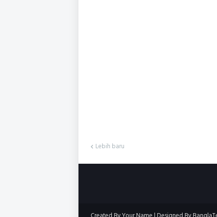
Lebih baru
Created By
Your Name
| Designed By
BanglaT