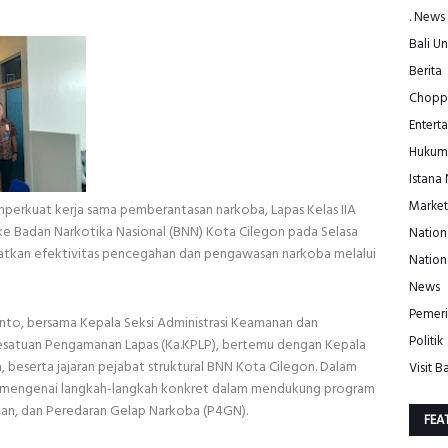
. News
Bali Un
Berita
Choppe
Entert
Hukum
Istana
Market
rkuat kerja sama pemberantasan narkoba, Lapas Kelas IIA
e Badan Narkotika Nasional (BNN) Kota Cilegon pada Selasa
Nation
ngkatkan efektivitas pencegahan dan pengawasan narkoba melalui
Nation
News
Pemeri
zanto, bersama Kepala Seksi Administrasi Keamanan dan
Politik
Kesatuan Pengamanan Lapas (Ka.KPLP), bertemu dengan Kepala
 beserta jajaran pejabat struktural BNN Kota Cilegon. Dalam
Visit Ba
si mengenai langkah-langkah konkret dalam mendukung program
an, dan Peredaran Gelap Narkoba (P4GN).
FEA