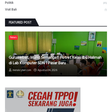
Politik
(45)
Visit Bali
(1)
FEATURED POST
News
Guru Hebat, Murid Semangat! Potret Kelas Ibu Halimah
di Lab Komputer SDN 1 Pasar Baru
merakcyber.com
Agustus 04, 2026