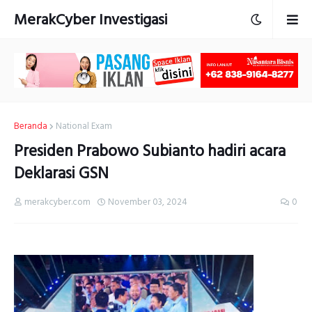
MerakCyber Investigasi
Beranda
National Exam
Presiden Prabowo Subianto hadiri acara
Deklarasi GSN
merakcyber.com
November 03, 2024
0