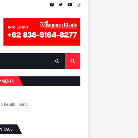
MMENTS
o Results Found
N TAGS