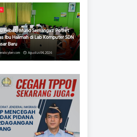
ws
u Hebat, Murid Semangat! Potret
as Ibu Halimah di Lab Komputer SDN
asar Baru
erakcyber.com
Agustus 04, 2026