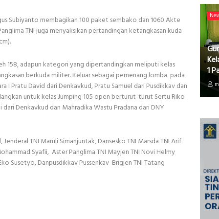
Ne
Agus Subiyanto membagikan 100 paket sembako dan 1060 Akte
Panglima TNI juga menyaksikan pertandingan ketangkasan kuda
cm).
Gur
Kel
eh 158, adapun kategori yang dipertandingkan meliputi kelas
1 P
tangkasan berkuda militer. Keluar sebagai pemenang lomba pada
m
ra I Pratu David dari Denkavkud, Pratu Samuel dari Pusdikkav dan
edangkan untuk kelas Jumping 105 open berturut-turut Sertu Riko
i dari Denkavkud dan Mahradika Wastu Pradana dari DNY
 Jenderal TNI Maruli Simanjuntak, Dansesko TNI Marsda TNI Arif
Mohammad Syafii, Aster Panglima TNI Mayjen TNI Novi Helmy
Eko Susetyo, Danpusdikkav Pussenkav Brigjen TNI Tatang