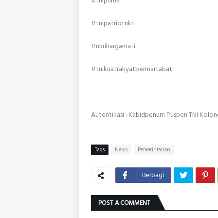
#tniprima
#tnipatriotnkri
#nkrihargamati
#tnikuatrakyatbermartabat
Autentikasi : Kabidpenum Puspen TNI Kolon
Tags
News
Pemerintahan
Berbagi
POST A COMMENT