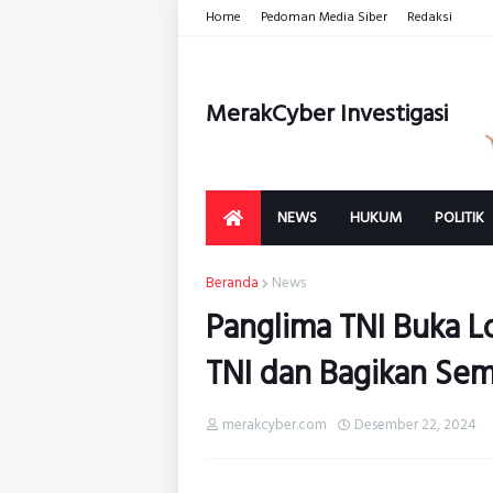
Home
Pedoman Media Siber
Redaksi
MerakCyber Investigasi
NEWS
HUKUM
POLITIK
Beranda
News
Panglima TNI Buka L
TNI dan Bagikan Se
merakcyber.com
Desember 22, 2024