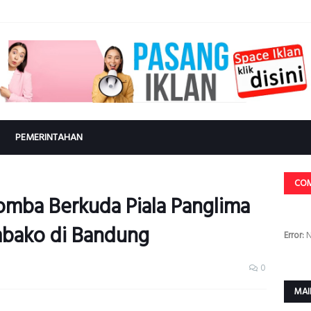
PEMERINTAHAN
CO
omba Berkuda Piala Panglima
mbako di Bandung
Error:
N
0
MAI