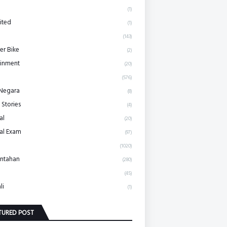
(1)
ited
(1)
(143)
r Bike
(2)
ainment
(20)
(576)
 Negara
(8)
 Stories
(4)
al
(20)
al Exam
(97)
(1020)
ntahan
(280)
(45)
li
(1)
TURED POST