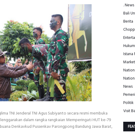
. News
Bali Un
Berita
Choppe
Entert
Hukum
Istana
Market
Nation
Nation
News
Pemeri
Politik
Visit Ba
glima TNI Jenderal TNI Agus Subiyanto secara resmi membuka
elenggarakan dalam rangka rangkaian Memperingati HUT ke-79
abuana Denkavkud Pussenkav Parongpong Bandung Jawa Barat,
FEA