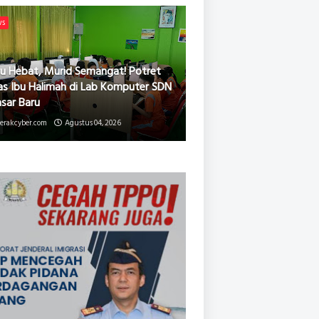
ws
u Hebat, Murid Semangat! Potret
as Ibu Halimah di Lab Komputer SDN
asar Baru
erakcyber.com
Agustus 04, 2026