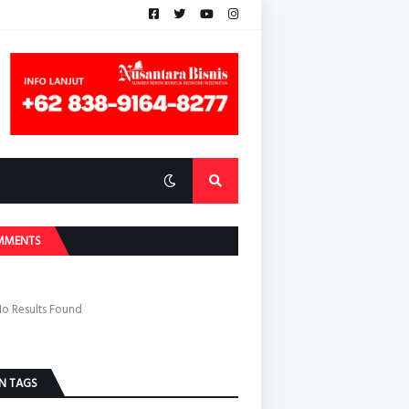
MMENTS
o Results Found
N TAGS