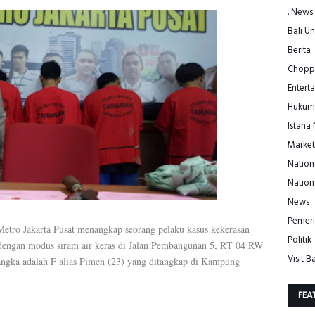
. News
Bali Un
Berita
Choppe
Entert
Hukum
Istana
Market
Nation
Nation
News
Pemeri
Metro Jakarta Pusat menangkap seorang pelaku kasus kekerasan
Politik
 dengan modus siram air keras di Jalan Pembangunan 5, RT 04 RW
Visit Ba
sangka adalah F alias Pimen (23) yang ditangkap di Kampung
FEA