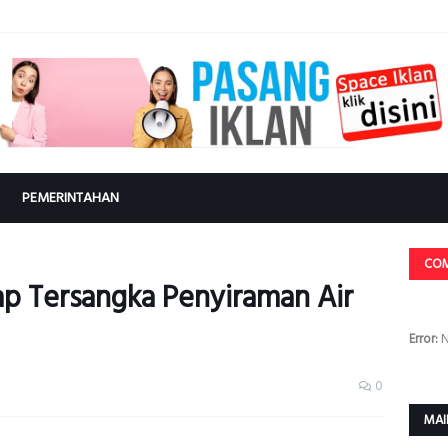
PEMERINTAHAN
CO
ap Tersangka Penyiraman Air
Error:
N
0
MAI