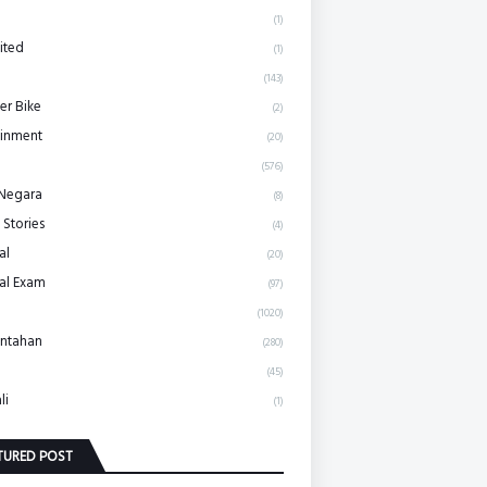
(1)
ited
(1)
(143)
r Bike
(2)
ainment
(20)
(576)
 Negara
(8)
 Stories
(4)
al
(20)
al Exam
(97)
(1020)
ntahan
(280)
(45)
li
(1)
TURED POST