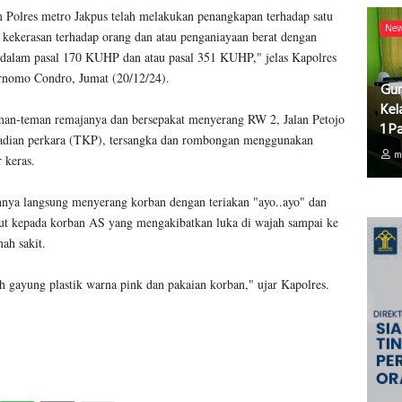
Polres metro Jakpus telah melakukan penangkapan terhadap satu
Ne
 kekerasan terhadap orang dan atau penganiayaan berat dengan
 dalam pasal 170 KUHP dan atau pasal 351 KUHP," jelas Kapolres
urnomo Condro, Jumat (20/12/24).
Gur
Kel
man-teman remajanya dan bersepakat menyerang RW 2, Jalan Petojo
1 P
ejadian perkara (TKP), tersangka dan rombongan menggunakan
m
 keras.
annya langsung menyerang korban dengan teriakan "ayo..ayo" dan
ebut kepada korban AS yang mengakibatkan luka di wajah sampai ke
ah sakit.
 gayung plastik warna pink dan pakaian korban," ujar Kapolres.