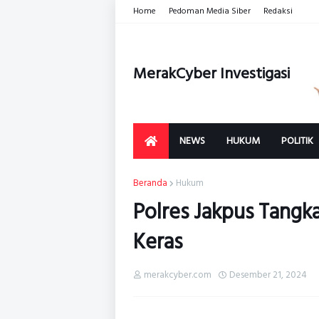
Home
Pedoman Media Siber
Redaksi
MerakCyber Investigasi
NEWS
HUKUM
POLITIK
Beranda
Hukum
Polres Jakpus Tangk
Keras
merakcyber.com
Desember 21, 2024