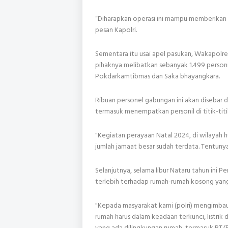
“Diharapkan operasi ini mampu memberikan
pesan Kapolri.
Sementara itu usai apel pasukan, Wakapolres
pihaknya melibatkan sebanyak 1.499 personil
Pokdarkamtibmas dan Saka bhayangkara.
Ribuan personel gabungan ini akan disebar
termasuk menempatkan personil di titik-tit
"Kegiatan perayaan Natal 2024, di wilayah
jumlah jamaat besar sudah terdata. Tentuny
Selanjutnya, selama libur Nataru tahun ini P
terlebih terhadap rumah-rumah kosong yang 
"Kepada masyarakat kami (polri) mengimbau 
rumah harus dalam keadaan terkunci, listri
yang ada dilingkungan rumah, termasuk RT/R