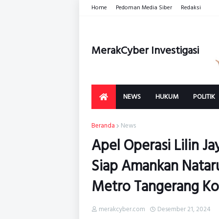
Home
Pedoman Media Siber
Redaksi
MerakCyber Investigasi
NEWS
HUKUM
POLITIK
Beranda
News
Apel Operasi Lilin Ja
Siap Amankan Nataru
Metro Tangerang Ko
merakcyber.com
Desember 21, 2024