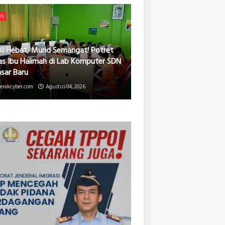
ws
u Hebat, Murid Semangat! Potret
as Ibu Halimah di Lab Komputer SDN
asar Baru
erakcyber.com
Agustus 04, 2026