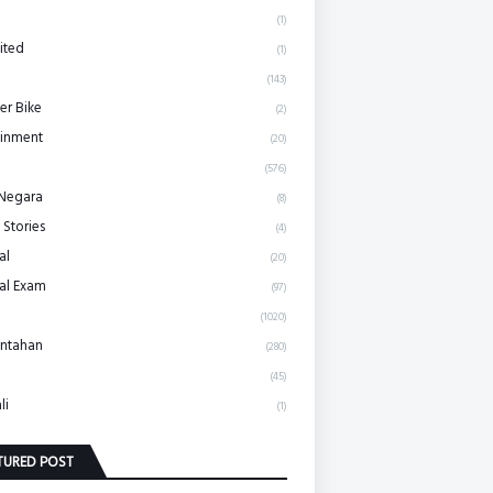
(1)
ited
(1)
(143)
r Bike
(2)
ainment
(20)
(576)
 Negara
(8)
 Stories
(4)
al
(20)
al Exam
(97)
(1020)
ntahan
(280)
(45)
li
(1)
TURED POST