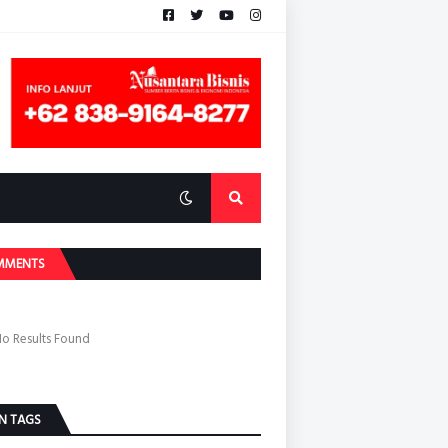
MMENTS
o Results Found
N TAGS