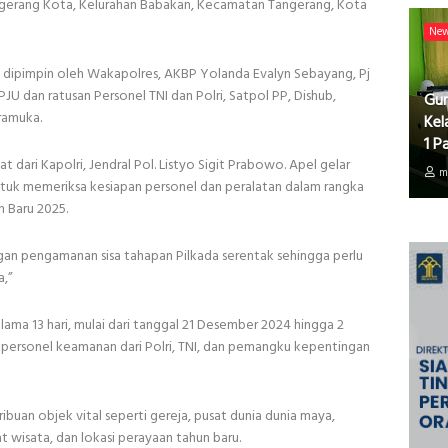
ngerang Kota, Kelurahan Babakan, Kecamatan Tangerang, Kota
Ne
el dipimpin oleh Wakapolres, AKBP Yolanda Evalyn Sebayang, Pj
PJU dan ratusan Personel TNI dan Polri, Satpol PP, Dishub,
Gur
ramuka.
Kel
1 P
ari Kapolri, Jendral Pol. Listyo Sigit Prabowo. Apel gelar
m
tuk memeriksa kesiapan personel dan peralatan dalam rangka
 Baru 2025.
gan pengamanan sisa tahapan Pilkada serentak sehingga perlu
a,”
lama 13 hari, mulai dari tanggal 21 Desember 2024 hingga 2
bu personel keamanan dari Polri, TNI, dan pemangku kepentingan
buan objek vital seperti gereja, pusat dunia dunia maya,
t wisata, dan lokasi perayaan tahun baru.