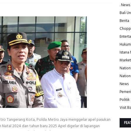
. News
Bali Un
Berita
Choppe
Entert
Hukum
Istana
Market
Nation
Nation
News
Pemeri
Politik
Visit Ba
ro Tangerang Kota, Polda Metro Jaya menggelar apel pasukan
FEA
 Natal 2024 dan tahun baru 2025 Apel digelar di lapangan