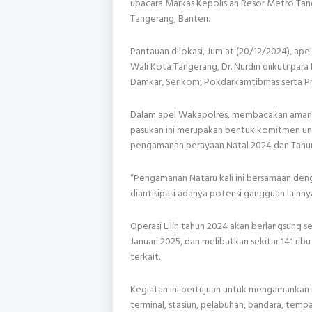
upacara Markas Kepolisian Resor Metro Ta
Tangerang, Banten.
Pantauan dilokasi, Jum'at (20/12/2024), ap
Wali Kota Tangerang, Dr. Nurdin diikuti para 
Damkar, Senkom, Pokdarkamtibmas serta P
Dalam apel Wakapolres, membacakan amanat d
pasukan ini merupakan bentuk komitmen un
pengamanan perayaan Natal 2024 dan Tahun
“Pengamanan Nataru kali ini bersamaan den
diantisipasi adanya potensi gangguan lainny
Operasi Lilin tahun 2024 akan berlangsung se
Januari 2025, dan melibatkan sekitar 141 ri
terkait.
Kegiatan ini bertujuan untuk mengamankan ri
terminal, stasiun, pelabuhan, bandara, tempa