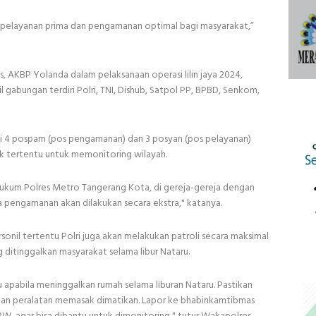
 pelayanan prima dan pengamanan optimal bagi masyarakat,”
, AKBP Yolanda dalam pelaksanaan operasi lilin jaya 2024,
 gabungan terdiri Polri, TNI, Dishub, Satpol PP, BPBD, Senkom,
 di 4 pospam (pos pengamanan) dan 3 posyan (pos pelayanan)
ik tertentu untuk memonitoring wilayah.
 hukum Polres Metro Tangerang Kota, di gereja-gereja dengan
a pengamanan akan dilakukan secara ekstra," katanya.
ersonil tertentu Polri juga akan melakukan patroli secara maksimal
ditinggalkan masyarakat selama libur Nataru.
apabila meninggalkan rumah selama liburan Nataru. Pastikan
k dan peralatan memasak dimatikan. Lapor ke bhabinkamtibmas
W, agar bisa dibantu untuk dimonitoring," tutur Wakapolres.