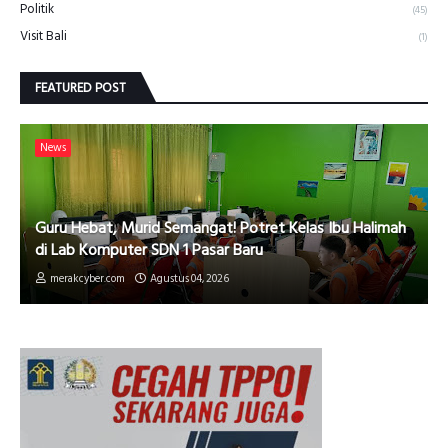
Politik
(45)
Visit Bali
(1)
FEATURED POST
News
Guru Hebat, Murid Semangat! Potret Kelas Ibu Halimah
di Lab Komputer SDN 1 Pasar Baru
merakcyber.com
Agustus 04, 2026