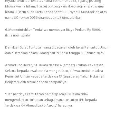
Irsyadul Mubtadi'ien atas nama SU nomor 0055, 1 (satu) potong
blouse warna hitam, 1 (satu) potong kain jilbab segi empat warna
hitam, 1 (satu) buah Kartu Tanda Santri PP. Irsyadul Mubtadi'ien atas
nama SK nomor 0056 dirampas untuk dimusnahkan.
6. Memerintahkan Terdakwa membayar Biaya Perkara Rp 5000,-
(lima ribu rupiah).
Demikian Surat Tuntutan yang dibacakan oleh Jaksa Penuntut Umum
dan diserahkan dalam Sidang hari ini Senin tanggal 13 Januari 2025.
Ahmad Sholihudin, S.H Kuasa dari ke 4 (empat) Korban Kekerasan
Seksual kepada awak media mengatakan, bahwa tuntutan Jaksa
Penuntut Umum kepada terdakwa 13 (tiga belas) Tahun Hukuman
Penjara sudah sesuai dengan harapannya.
"Dan nantinya kami tetap berharap Majelis Hakim tidak
mengendurkan Hukuman sebagaimana tuntutan JPU kepada
terdakwa KH Ahmad Labib Asrori," harapnya.