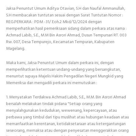
Jaksa Penuntut Umum Aditya Otavian, S.H dan Naufal Ammanullah,
S.H membacakan tuntutan sesuai dengan Surat Tuntutan Nomor :
REG.PERKARA : PDM -31/ Eoh.2 Mkd/12/2024 dengan
memperhatikan hasil pemeriksaan sidang dalam perkara atas nama :
Achmad Labib, S.E., M.M Bin Asrori Ahmad, Dusun Tempursari RT. 003
Rw. 007, Desa Tempurejo, Kecamatan Tempuran, Kabupaten
Magelang.
Maka kami, Jaksa Penuntut Umum dalam perkara ini, dengan
memperlihatkan ketentuan undang-undang yang bersangkutan,
menuntut supaya Majelis Hakim Pengadilan Negeri Mungkid yang
Memeriksa dan mengadili perkara ini memutuskan :
1. Menyatakan Terdakwa Achmad Labib, S.E., M.M. Bin Asrori Ahmad
bersalah melakukan tindak pidana "Setiap orang yang
menyalahgunakan kedudukan, wewenang, kepercayaan, atau
perbawa yang timbul dari tipu muslihat atau hubungan keadaan atau
memanfaatkan kerentanan, ketidaksetaraan atau ketergantungan
seseorang, memaksa atau dengan penyesatan menggerakkan orang