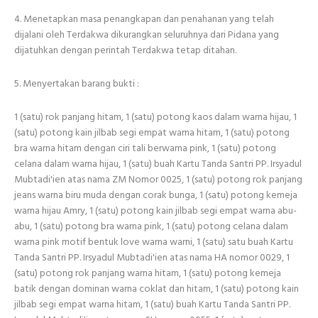
4. Menetapkan masa penangkapan dan penahanan yang telah
dijalani oleh Terdakwa dikurangkan seluruhnya dari Pidana yang
dijatuhkan dengan perintah Terdakwa tetap ditahan.
5. Menyertakan barang bukti :
1 (satu) rok panjang hitam, 1 (satu) potong kaos dalam warna hijau, 1
(satu) potong kain jilbab segi empat warna hitam, 1 (satu) potong
bra warna hitam dengan ciri tali berwarna pink, 1 (satu) potong
celana dalam warna hijau, 1 (satu) buah Kartu Tanda Santri PP. Irsyadul
Mubtadi'ien atas nama ZM Nomor 0025, 1 (satu) potong rok panjang
jeans warna biru muda dengan corak bunga, 1 (satu) potong kemeja
warna hijau Amry, 1 (satu) potong kain jilbab segi empat warna abu-
abu, 1 (satu) potong bra warna pink, 1 (satu) potong celana dalam
warna pink motif bentuk love warna warni, 1 (satu) satu buah Kartu
Tanda Santri PP. Irsyadul Mubtadi'ien atas nama HA nomor 0029, 1
(satu) potong rok panjang warna hitam, 1 (satu) potong kemeja
batik dengan dominan warna coklat dan hitam, 1 (satu) potong kain
jilbab segi empat warna hitam, 1 (satu) buah Kartu Tanda Santri PP.