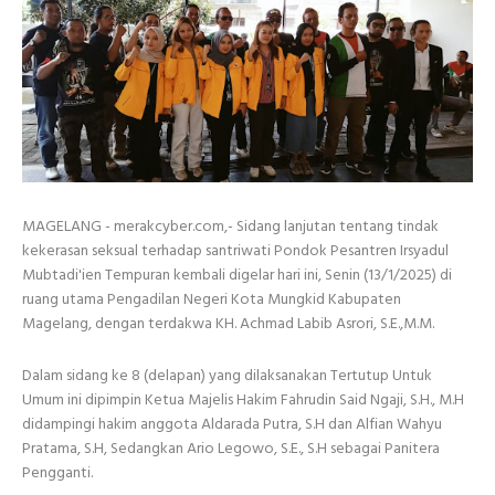
MAGELANG - merakcyber.com,- Sidang lanjutan tentang tindak
kekerasan seksual terhadap santriwati Pondok Pesantren Irsyadul
Mubtadi'ien Tempuran kembali digelar hari ini, Senin (13/1/2025) di
ruang utama Pengadilan Negeri Kota Mungkid Kabupaten
Magelang, dengan terdakwa KH. Achmad Labib Asrori, S.E.,M.M.
Dalam sidang ke 8 (delapan) yang dilaksanakan Tertutup Untuk
Umum ini dipimpin Ketua Majelis Hakim Fahrudin Said Ngaji, S.H., M.H
didampingi hakim anggota Aldarada Putra, S.H dan Alfian Wahyu
Pratama, S.H, Sedangkan Ario Legowo, S.E., S.H sebagai Panitera
Pengganti.