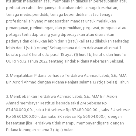
itu untuk melakukan atau membiarkan dilakukan persetubuhan atau
perbuatan cabul dengannya dilakukan oleh tenaga kesehatan,
tenaga medis, pendidik, tenaga kependidikan, atau tenaga
profesional lain yang mendapatkan mandat untuk melakukan
penanganan, perlindungan, dan pemulihan, pegawai, pengurus atau
petugas terhadap orang yang dipercayakan atau diserahkan
padanya dan dilakukan lebih dari 1 (satu) kali atau dilakukan terhadap
lebih dari 1 (satu) orang" Sebagaimana dalam dakwaan alternatif
kesatu pasal 6 huruf c Jo pasal 15 ayat (1) huruf b, huruf c dan huruf e
UU RI No.12 Tahun 2022 tentang Tindak Pidana Kekerasan Seksual.
2. Menjatuhkan Pidana terhadap Terdakwa Achmad Labib, S.E., M.M.
Bin Asrori Ahmad dengan Pidana Penjara selama 13 (tiga belas) Tahun.
3. Membebankan Terdakwa Achmad Labib, S.E., M.M Bin Asrori
Ahmad membayar Restitusi kepada saksi ZM Sebesar Rp
87.480.000,00.-, saksi HA sebesar Rp 87.480.000,00.-, saksi SU sebesar
Rp 58.601.000,00.-, dan saksi SK sebesar Rp 56.904.000.-, dengan
ketentuan jika Terdakwa tidak mampu membayar diganti dengan
Pidana Kurungan selama 3 (tiga) bulan.