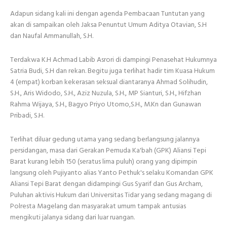
Adapun sidang kali ini dengan agenda Pembacaan Tuntutan yang
akan di sampaikan oleh Jaksa Penuntut Umum Aditya Otavian, S.H
dan Naufal Ammanullah, S.H.
Terdakwa K.H Achmad Labib Asrori di dampingi Penasehat Hukumnya
Satria Budi, S.H dan rekan. Begitu juga terlihat hadir tim Kuasa Hukum
4 (empat) korban kekerasan seksual diantaranya Ahmad Solihudin,
S.H., Aris Widodo, S.H., Aziz Nuzula, S.H., MP Sianturi, S.H., Hifzhan
Rahma Wijaya, S.H., Bagyo Priyo Utomo,S.H., M.Kn dan Gunawan
Pribadi, S.H.
Terlihat diluar gedung utama yang sedang berlangsung jalannya
persidangan, masa dari Gerakan Pemuda Ka'bah (GPK) Aliansi Tepi
Barat kurang lebih 150 (seratus lima puluh) orang yang dipimpin
langsung oleh Pujiyanto alias Yanto Pethuk's selaku Komandan GPK
Aliansi Tepi Barat dengan didampingi Gus Syarif dan Gus Archam,
Puluhan aktivis Hukum dari Universitas Tidar yang sedang magang di
Polresta Magelang dan masyarakat umum tampak antusias
mengikuti jalanya sidang dari luar ruangan.