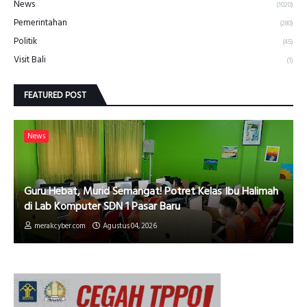
News
(1020)
Pemerintahan
(280)
Politik
(45)
Visit Bali
(1)
FEATURED POST
News
Guru Hebat, Murid Semangat! Potret Kelas Ibu Halimah
di Lab Komputer SDN 1 Pasar Baru
merakcyber.com
Agustus 04, 2026