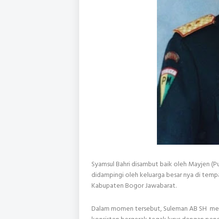
Syamsul Bahri disambut baik oleh Mayjen (
didampingi oleh keluarga besar nya di tem
Kabupaten Bogor Jawabarat.
Dalam momen tersebut, Suleman AB SH me