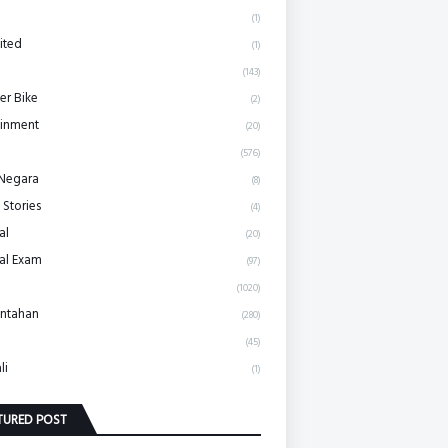
(1)
ited
(1)
(143)
r Bike
(2)
ainment
(20)
(576)
 Negara
(8)
 Stories
(4)
al
(20)
al Exam
(97)
(1020)
ntahan
(280)
(45)
li
(1)
TURED POST