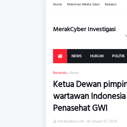
Home
Pedoman Media Siber
Redaksi
MerakCyber Investigasi
NEWS
HUKUM
POLITIK
Beranda
News
Ketua Dewan pimpin
wartawan Indonesia
Penasehat GWI
merakcyber.com
Januari 07, 2025