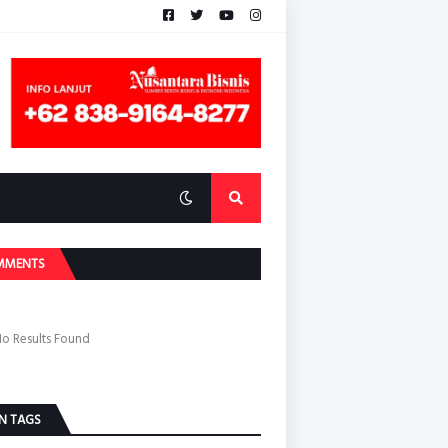
MMENTS
o Results Found
N TAGS