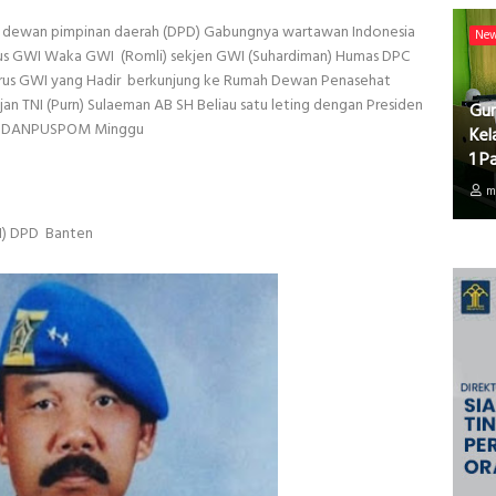
 dewan pimpinan daerah (DPD) Gabungnya wartawan Indonesia
Ne
urus GWI Waka GWI (Romli) sekjen GWI (Suhardiman) Humas DPC
urus GWI yang Hadir berkunjung ke Rumah Dewan Penasehat
 TNI (Purn) Sulaeman AB SH Beliau satu leting dengan Presiden
Gur
ad DANPUSPOM Minggu
Kel
1 P
m
I) DPD Banten