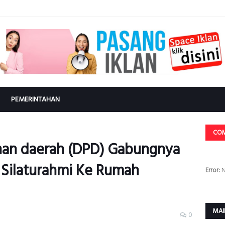
PEMERINTAHAN
CO
an daerah (DPD) Gabungnya
 Silaturahmi Ke Rumah
Error:
N
MAI
0