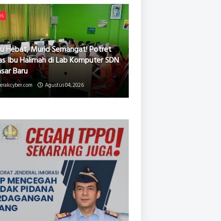
ws
u Hebat, Murid Semangat! Potret
as Ibu Halimah di Lab Komputer SDN
asar Baru
erakcyber.com
Agustus 04, 2026