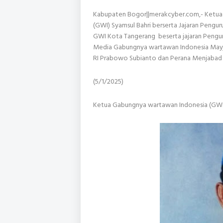
Kabupaten Bogor||merakcyber.com,- Ketua
(GWI) Syamsul Bahri berserta Jajaran Peng
GWI Kota Tangerang beserta jajaran Peng
Media Gabungnya wartawan Indonesia Mayjan
RI Prabowo Subianto dan Perana Menjab
(5/1/2025)
Ketua Gabungnya wartawan Indonesia (GW