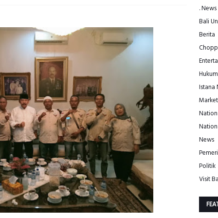
. News
Bali Un
Berita
Choppe
Entert
Hukum
Istana
Market
Nation
Nation
News
Pemeri
Politik
Visit Ba
FEA