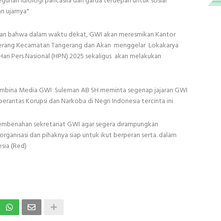
guhan idiologi pancasila dan garda terdepan untuk sosial
n ujarnya"
porkan bahwa dalam waktu dekat, GWI akan meresmikan Kantor
ngerang Kecamatan Tangerang dan Akan menggelar Lokakarya
Hari Pers Nasional (HPN) 2025 sekaligus akan melakukan
embina Media GWI Suleman AB SH meminta segenap jajaran GWI
rantas Korupsi dan Narkoba di Negri Indonesia tercinta ini
pembenahan sekretariat GWI agar segera dirampungkan
organisasi dan pihaknya siap untuk ikut berperan serta. dalam
sia (Red)