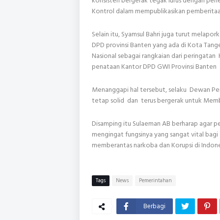
konsisten bergerak tegak lurus dengan pene
Kontrol dalam mempublikasikan pemberitaa
Selain itu, Syamsul Bahri juga turut mela
DPD provinsi Banten yang ada di Kota Ta
Nasional sebagai rangkaian dari peringatan 
penataan Kantor DPD GWI Provinsi Banten
Menanggapi hal tersebut, selaku Dewan P
tetap solid dan terus bergerak untuk Membe
Disamping itu Sulaeman AB berharap agar 
mengingat fungsinya yang sangat vital bagi 
memberantas narkoba dan Korupsi di Indone
Tags
News
Pemerintahan
Berbagi