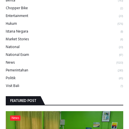
Berita
(143)
Chopper Bike
(2)
Entertainment
(20)
Hukum
(576)
Istana Negara
(8)
Market Stories
(4)
National
(20)
National Exam
(97)
News
(1020)
Pemerintahan
(280)
Politik
(45)
Visit Bali
(1)
FEATURED POST
News