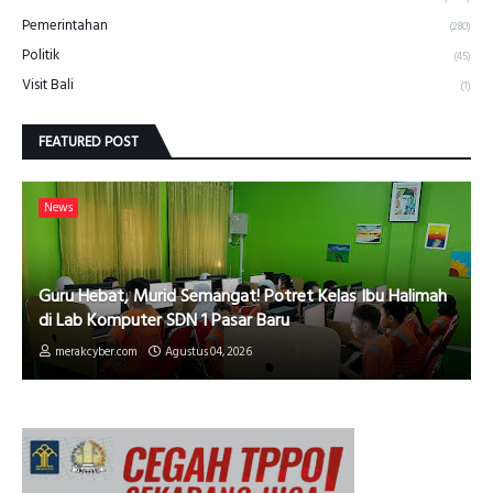
Pemerintahan
(280)
Politik
(45)
Visit Bali
(1)
FEATURED POST
News
Guru Hebat, Murid Semangat! Potret Kelas Ibu Halimah
di Lab Komputer SDN 1 Pasar Baru
merakcyber.com
Agustus 04, 2026