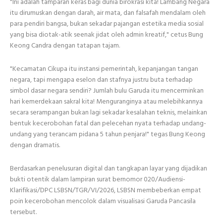
"Ini adalah tamparan keras bagi dunia birokrasi kita! Lambang Negara
itu dirumuskan dengan darah, air mata, dan falsafah mendalam oleh
para pendiri bangsa, bukan sekadar pajangan estetika media sosial
yang bisa diotak-atik seenak jidat oleh admin kreatif," cetus Bung
Keong Candra dengan tatapan tajam.
"Kecamatan Cikupa itu instansi pemerintah, kepanjangan tangan
negara, tapi mengapa eselon dan stafnya justru buta terhadap
simbol dasar negara sendiri? Jumlah bulu Garuda itu mencerminkan
hari kemerdekaan sakral kita! Menguranginya atau melebihkannya
secara serampangan bukan lagi sekadar kesalahan teknis, melainkan
bentuk kecerobohan fatal dan pelecehan nyata terhadap undang-
undang yang terancam pidana 5 tahun penjara!" tegas Bung Keong
dengan dramatis.
Berdasarkan penelusuran digital dan tangkapan layar yang dijadikan
bukti otentik dalam lampiran surat bernomor 020/Audiensi-
Klarifikasi/DPC LSBSN/TGR/VI/2026, LSBSN membeberkan empat
poin kecerobohan mencolok dalam visualisasi Garuda Pancasila
tersebut.