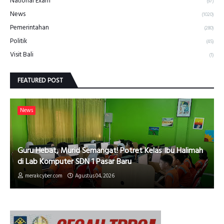
National Exam
(97)
News
(1020)
Pemerintahan
(280)
Politik
(45)
Visit Bali
(1)
FEATURED POST
News
Guru Hebat, Murid Semangat! Potret Kelas Ibu Halimah
di Lab Komputer SDN 1 Pasar Baru
merakcyber.com
Agustus 04, 2026