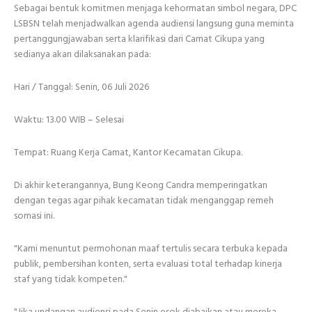
Sebagai bentuk komitmen menjaga kehormatan simbol negara, DPC
LSBSN telah menjadwalkan agenda audiensi langsung guna meminta
pertanggungjawaban serta klarifikasi dari Camat Cikupa yang
sedianya akan dilaksanakan pada:
Hari / Tanggal: Senin, 06 Juli 2026
Waktu: 13.00 WIB – Selesai
Tempat: Ruang Kerja Camat, Kantor Kecamatan Cikupa.
Di akhir keterangannya, Bung Keong Candra memperingatkan
dengan tegas agar pihak kecamatan tidak menganggap remeh
somasi ini.
"Kami menuntut permohonan maaf tertulis secara terbuka kepada
publik, pembersihan konten, serta evaluasi total terhadap kinerja
staf yang tidak kompeten."
"Jika undangan audiensi pada Senin esok diabaikan atau mereka