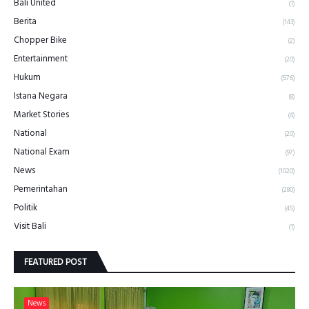
Bali United
(1)
Berita
(143)
Chopper Bike
(2)
Entertainment
(20)
Hukum
(576)
Istana Negara
(8)
Market Stories
(4)
National
(20)
National Exam
(97)
News
(1020)
Pemerintahan
(280)
Politik
(45)
Visit Bali
(1)
FEATURED POST
News