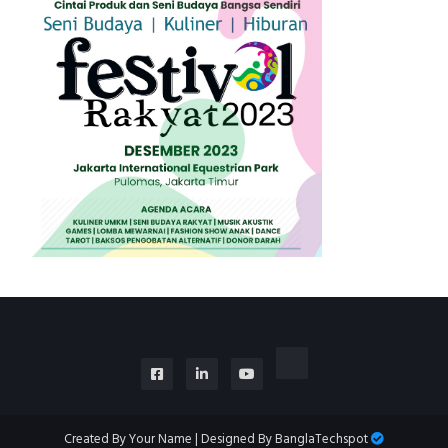
Created By
Your Name
| Designed By
BanglaTechspot