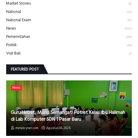
Market Stories
(4)
National
(20)
National Exam
(97)
News
(1021)
Pemerintahan
(280)
Politik
(45)
Visit Bali
(1)
FEATURED POST
News
Guru Hebat, Murid Semangat! Potret Kelas Ibu Halimah
di Lab Komputer SDN 1 Pasar Baru
merakcyber.com
Agustus 04, 2026