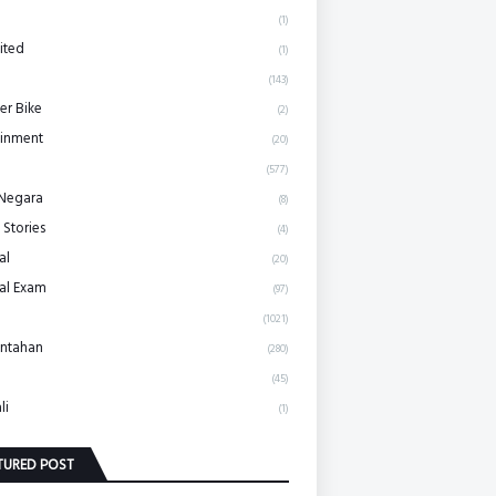
(1)
ited
(1)
(143)
r Bike
(2)
ainment
(20)
(577)
 Negara
(8)
 Stories
(4)
al
(20)
al Exam
(97)
(1021)
ntahan
(280)
(45)
li
(1)
TURED POST