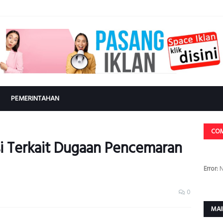
PEMERINTAHAN
CO
ksi Terkait Dugaan Pencemaran
Error:
N
0
MAI