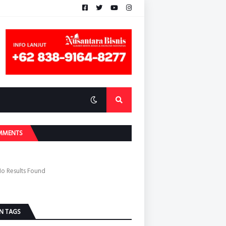
MMENTS
o Results Found
N TAGS