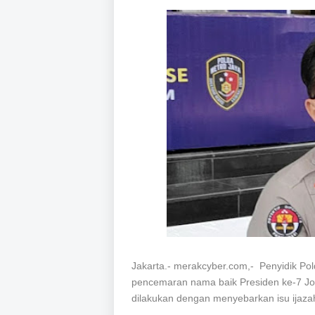
Jakarta.- merakcyber.com,- Penyidik Pol
pencemaran nama baik Presiden ke-7 Jo
dilakukan dengan menyebarkan isu ijaza