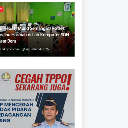
ws
u Hebat, Murid Semangat! Potret
as Ibu Halimah di Lab Komputer SDN
asar Baru
erakcyber.com
Agustus 04, 2026