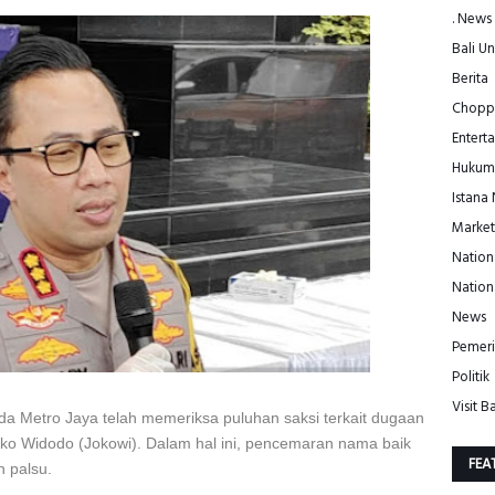
. News
Bali Un
Berita
Choppe
Entert
Hukum
Istana
Market
Nation
Nation
News
Pemeri
Politik
Visit Ba
da Metro Jaya telah memeriksa puluhan saksi terkait dugaan
ko Widodo (Jokowi). Dalam hal ini, pencemaran nama baik
FEA
h palsu.