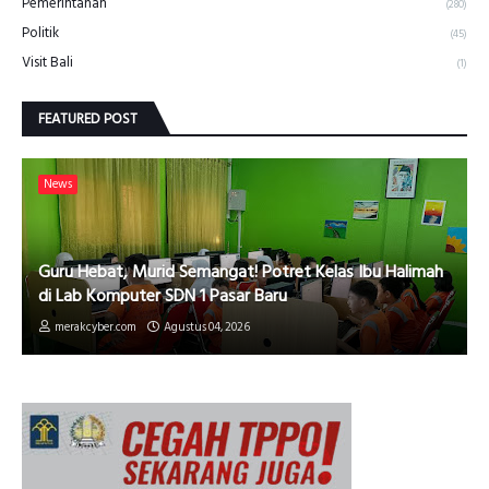
Pemerintahan
(280)
Politik
(45)
Visit Bali
(1)
FEATURED POST
News
Guru Hebat, Murid Semangat! Potret Kelas Ibu Halimah
di Lab Komputer SDN 1 Pasar Baru
merakcyber.com
Agustus 04, 2026