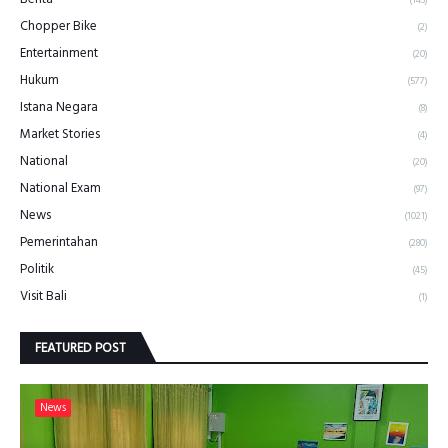
Chopper Bike
(2)
Entertainment
(20)
Hukum
(577)
Istana Negara
(8)
Market Stories
(4)
National
(20)
National Exam
(97)
News
(1021)
Pemerintahan
(280)
Politik
(45)
Visit Bali
(1)
FEATURED POST
News