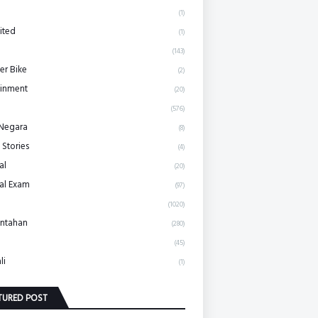
(1)
ited
(1)
(143)
r Bike
(2)
ainment
(20)
(576)
 Negara
(8)
 Stories
(4)
al
(20)
al Exam
(97)
(1020)
ntahan
(280)
(45)
li
(1)
TURED POST