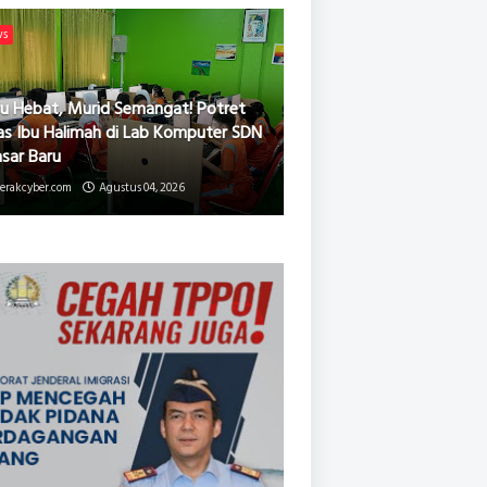
ws
u Hebat, Murid Semangat! Potret
as Ibu Halimah di Lab Komputer SDN
asar Baru
erakcyber.com
Agustus 04, 2026