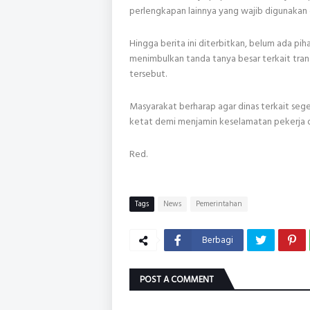
perlengkapan lainnya yang wajib digunakan 
Hingga berita ini diterbitkan, belum ada pih
menimbulkan tanda tanya besar terkait tran
tersebut.
Masyarakat berharap agar dinas terkait seg
ketat demi menjamin keselamatan pekerja d
Red.
Tags
News
Pemerintahan
Berbagi
POST A COMMENT