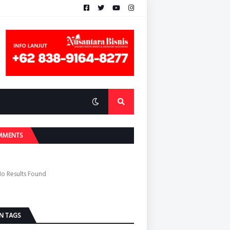
MMENTS
o Results Found
N TAGS