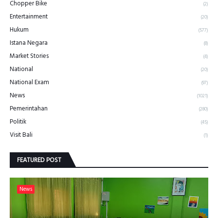
Chopper Bike
(2)
Entertainment
(20)
Hukum
(577)
Istana Negara
(8)
Market Stories
(4)
National
(20)
National Exam
(97)
News
(1021)
Pemerintahan
(280)
Politik
(45)
Visit Bali
(1)
FEATURED POST
News