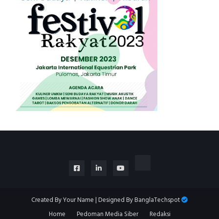
Created By
Your Name
| Designed By
BanglaTechspot
Home
Pedoman Media Siber
Redaksi