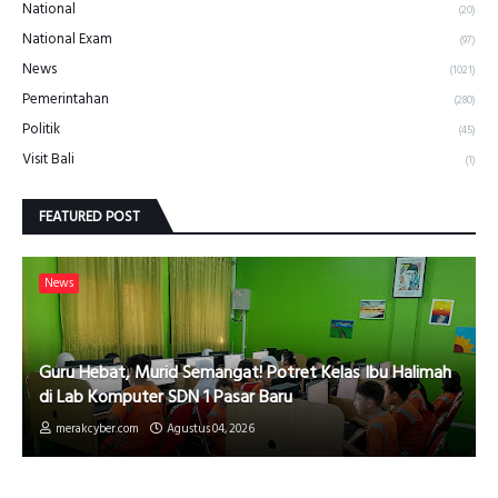
National
(20)
National Exam
(97)
News
(1021)
Pemerintahan
(280)
Politik
(45)
Visit Bali
(1)
FEATURED POST
News
Guru Hebat, Murid Semangat! Potret Kelas Ibu Halimah
di Lab Komputer SDN 1 Pasar Baru
merakcyber.com
Agustus 04, 2026