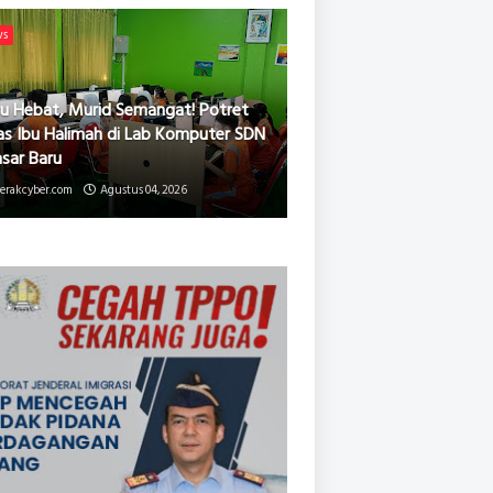
ws
u Hebat, Murid Semangat! Potret
as Ibu Halimah di Lab Komputer SDN
asar Baru
erakcyber.com
Agustus 04, 2026