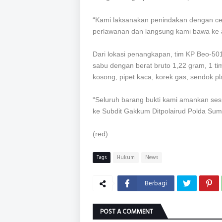
“Kami laksanakan penindakan dengan cep
perlawanan dan langsung kami bawa ke a
Dari lokasi penangkapan, tim KP Beo-5013
sabu dengan berat bruto 1,22 gram, 1 timb
kosong, pipet kaca, korek gas, sendok pl
“Seluruh barang bukti kami amankan sesu
ke Subdit Gakkum Ditpolairud Polda Suma
(red)
Tags
Hukum
News
Berbagi
POST A COMMENT