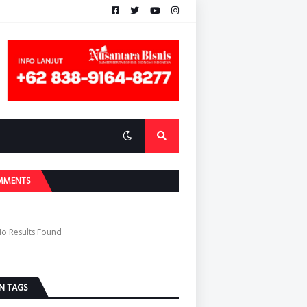
MMENTS
o Results Found
N TAGS