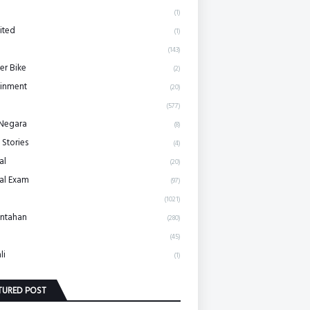
(1)
ited
(1)
(143)
r Bike
(2)
ainment
(20)
(577)
 Negara
(8)
 Stories
(4)
al
(20)
al Exam
(97)
(1021)
ntahan
(280)
(45)
li
(1)
TURED POST