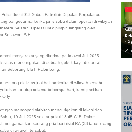
Ne
Polisi Beo-5013 Subdit Patroliair Ditpolair Korpolairud
ng pengedar narkotika jenis sabu dalam operasi di wilayah
matera Selatan. Operasi ini dipimpin langsung oleh
Gur
Kel
 Setiawan, S.H.
1 P
m
ormasi masyarakat yang diterima pada awal Juli 2025.
tivitas mencurigakan di sebuah gubuk kayu di daerah
tan Seberang Ulu I, Palembang.
tentang aktivitas jual beli narkotika di wilayah tersebut.
yelidikan tertutup selama beberapa hari, kami pastikan
P Ody.
petugas mendapati aktivitas mencurigakan di lokasi dan
btu, 19 Juli 2025 sekitar pukul 13.45 WIB. Dalam
il mengamankan seorang pria berinisial RA (33 tahun) yang
abu di wilayah tersebut.