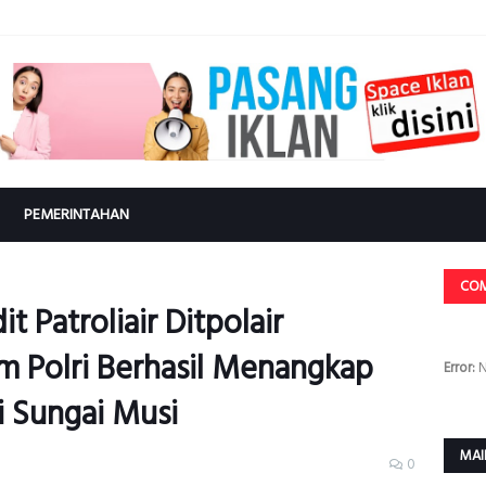
PEMERINTAHAN
CO
t Patroliair Ditpolair
m Polri Berhasil Menangkap
Error:
N
 Sungai Musi
MAI
0