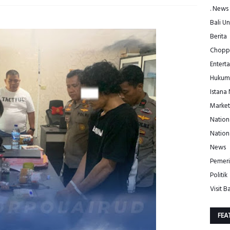
. News
Bali Un
Berita
Choppe
Entert
Hukum
Istana
Market
Nation
Nation
News
Pemeri
Politik
Visit Ba
FEA