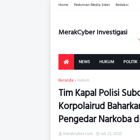
Home
Pedoman Media Siber
Redaksi
MerakCyber Investigasi
NEWS
HUKUM
POLITIK
Beranda
Hukum
Tim Kapal Polisi Subdi
Korpolairud Baharka
Pengedar Narkoba di
merakcyber.com
Juli 23, 2025