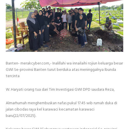
Banten- merakcyber.com,- Inalillahi wa innailaihi rojiun keluarga besar
GWI Se-provinsi Banten turut berduka atas meninggalnya Ibunda
tercinta
W. Haryati orang tua dari Tim Investigasi GWI DPD saudara Reza,
Almarhumah menghembuskan nafas pukul 17.45 wib rumah duka di
jalan cibodas raya kel karawaci kecamatan karawaci
baru(22/07/2025).