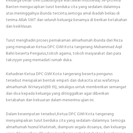
Keluarga besar GWI (Gabungnya wartawan indonesia) Se-provinsi
Banten mengucapkan turut berduka cita yang sedalam dalamnya
atas meninggalnya ibunda tercinta,semoga amal ibadah beliau di
terima Allah SWT dan seluruh keluarga besarnya di berikan ketabahan
dan keikhlasan.
Turut menghadiri proses pemakaman almarhumah ibunda dari Reza
yang merupakan Ketua DPC GWI Kota tangerang Muhammad Aqil
Bahri beserta Pengurus,tokoh agama, tokoh masyarakat dan para
takziyyin yang memadati rumah duka.
Kehadiran Ketua DPC GWI Kota tangerang beserta pengurus
tersebut merupakan bentuk empati dan dukacita atas wafatnya
almarhumah W.Haryati(69 th), sekaligus untuk memberikan semangat
dan doa kepada keluarga yang ditinggalkan agar diberikan
ketabahan dan kekuatan dalam menerima ujian ini.
Dalam kesempatan tersebut,Ketua DPC GWI Kota tangerang
menyampaikan turut berduka cita yang sedalam-dalamnya. Semoga
almarhumah husnul khatimah, diampuni segala dosanya, dan keluarga