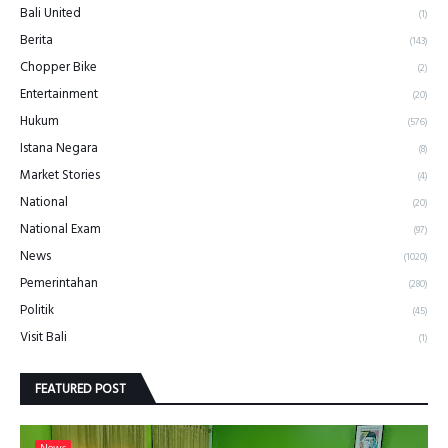
Bali United
(1)
Berita
(143)
Chopper Bike
(2)
Entertainment
(20)
Hukum
(576)
Istana Negara
(8)
Market Stories
(4)
National
(20)
National Exam
(97)
News
(1020)
Pemerintahan
(280)
Politik
(45)
Visit Bali
(1)
FEATURED POST