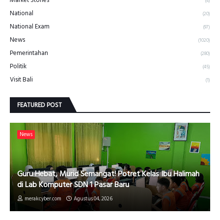
(4)
National
(20)
National Exam
(97)
News
(1020)
Pemerintahan
(280)
Politik
(45)
Visit Bali
(1)
FEATURED POST
News
Guru Hebat, Murid Semangat! Potret Kelas Ibu Halimah
di Lab Komputer SDN 1 Pasar Baru
merakcyber.com
Agustus 04, 2026