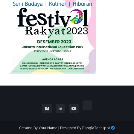
Created By
Your Name
| Designed By
BanglaTechspot