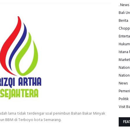
. News
Bali Un
Berita
Choppe
Entert
Hukum
Istana
Market
Nation
Nation
News
Pemeri
Politik
Visit Ba
udah lama tidak terdengar soal penimbun Bahan Bakar Minyak
bun BBM di Terboyo kota Semarang.
FEA