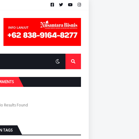
MMENTS
o Results Found
N TAGS