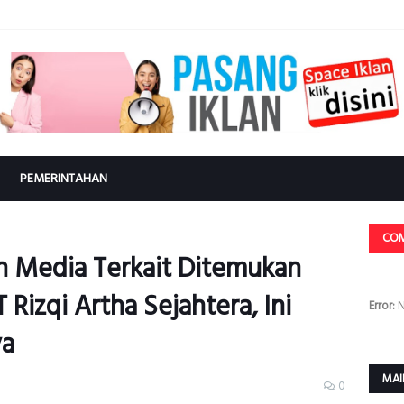
PEMERINTAHAN
CO
n Media Terkait Ditemukan
Rizqi Artha Sejahtera, Ini
Error:
N
ya
MAI
0