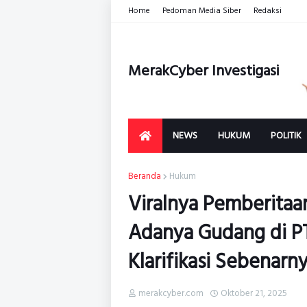
Home
Pedoman Media Siber
Redaksi
MerakCyber Investigasi
NEWS
HUKUM
POLITIK
Beranda
Hukum
Viralnya Pemberitaa
Adanya Gudang di PT 
Klarifikasi Sebenarn
merakcyber.com
Oktober 21, 2025