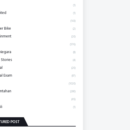
(1)
ited
(1)
(143)
r Bike
(2)
ainment
(20)
(576)
 Negara
(8)
 Stories
(4)
al
(20)
al Exam
(97)
(1020)
ntahan
(280)
(45)
li
(1)
TURED POST