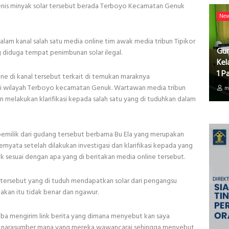
is minyak solar tersebut berada Terboyo Kecamatan Genuk
Ne
dalam kanal salah satu media online tim awak media tribun Tipikor
Gur
 diduga tempat penimbunan solar ilegal.
Kel
1 P
e di kanal tersebut terkait di temukan maraknya
 di wilayah Terboyo kecamatan Genuk. Wartawan media tribun
m
melakukan klarifikasi kepada salah satu yang di tuduhkan dalam
pemilik dari gudang tersebut berbama Bu Ela yang merupakan
nyata setelah dilakukan investigasi dan klarifikasi kepada yang
k sesuai dengan apa yang di beritakan media online tersebut.
 tersebut yang di tuduh mendapatkan solar dari pengangsu
akan itu tidak benar dan ngawur.
tiba mengirim link berita yang dimana menyebut kan saya
ri narasumber mana yang mereka wawancarai sehingga menyebut