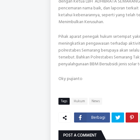
dengan Ketua LBH ADHIBRATA SEMARANG An
pencemaran nama baik, dan laporan terkait
ketahui kebenarannya, seperti yang telah t
Menimbulkan Kerusuhan.
Pihak aparat penegak hukum setempat yakn
meningkatkan pengawasan terhadap aktivita
polrestabes Semarang berupaya akan selalu 
tersebut. Bahkan Polrestabes Semarang Ta
penyalahgunaan BBM Bersubsidi jenis solar t
Oky pujianto
Tags
Hukum
News
Berbagi
POST A COMMENT