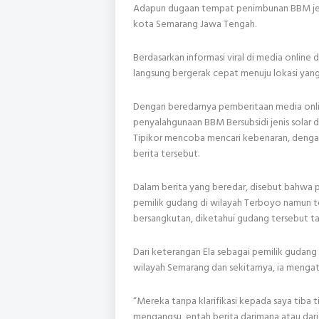
Adapun dugaan tempat penimbunan BBM jen
kota Semarang Jawa Tengah.
Berdasarkan informasi viral di media online 
langsung bergerak cepat menuju lokasi yang
Dengan beredarnya pemberitaan media onlin
penyalahgunaan BBM Bersubsidi jenis solar
Tipikor mencoba mencari kebenaran, dengan 
berita tersebut.
Dalam berita yang beredar, disebut bahwa 
pemilik gudang di wilayah Terboyo namun ter
bersangkutan, diketahui gudang tersebut ta
Dari keterangan Ela sebagai pemilik gudang
wilayah Semarang dan sekitarnya, ia mengat
“Mereka tanpa klarifikasi kepada saya tiba 
mengangsu, entah berita darimana atau da