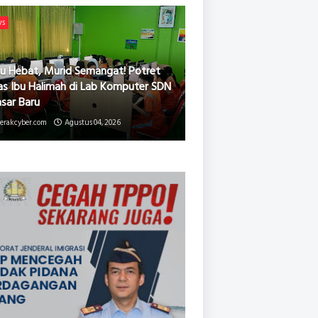
ws
u Hebat, Murid Semangat! Potret
as Ibu Halimah di Lab Komputer SDN
asar Baru
erakcyber.com
Agustus 04, 2026