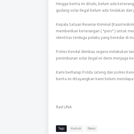
Hingga berita ini ditulis, belum ada ketera
gudang solar ilegal belum ada tindakan dari
Kepala Satuan Reserse Kriminal (Kasatreskr
memberikan keterangan ( *pers* ) untuk men
identitas terduga pelaku yang beredar di m
Polres Kendal diimbau segera melakukan la
penimbunan solar ilegal ini demi menjaga 
Kami berharap Polda Jateng dan polres Kend
berita ini ditayangkan kami belum mendapat
Rad LINA
Tags
Hukum
News