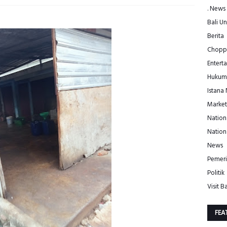
. News
Bali Un
Berita
Choppe
Entert
Hukum
Istana
Market
Nation
Nation
News
Pemeri
Politik
Visit Ba
FEA