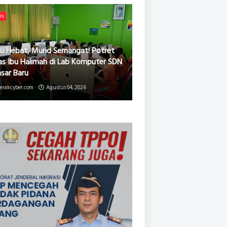
ws
u Hebat, Murid Semangat! Potret
as Ibu Halimah di Lab Komputer SDN
asar Baru
erakcyber.com
Agustus 04, 2026