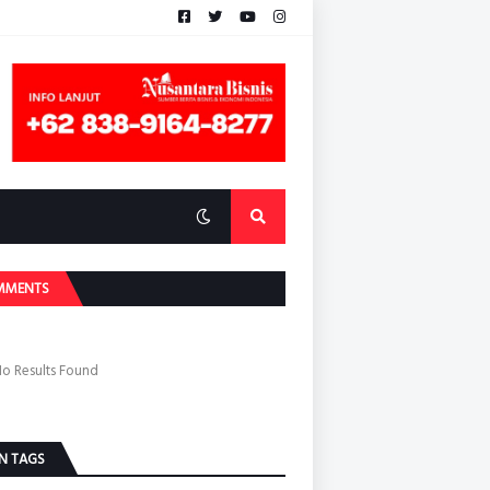
MMENTS
o Results Found
N TAGS