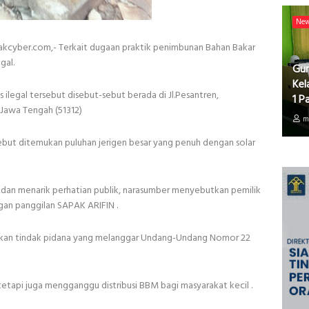
Ne
kcyber.com,- Terkait dugaan praktik penimbunan Bahan Bakar
gal.
Gur
Kel
 ilegal tersebut disebut-sebut berada di Jl.Pesantren,
1 P
Jawa Tengah (51312)
m
sebut ditemukan puluhan jerigen besar yang penuh dengan solar
dan menarik perhatian publik, narasumber menyebutkan pemilik
ngan panggilan SAPAK ARIFIN .
pakan tindak pidana yang melanggar Undang-Undang Nomor 22
tetapi juga mengganggu distribusi BBM bagi masyarakat kecil .