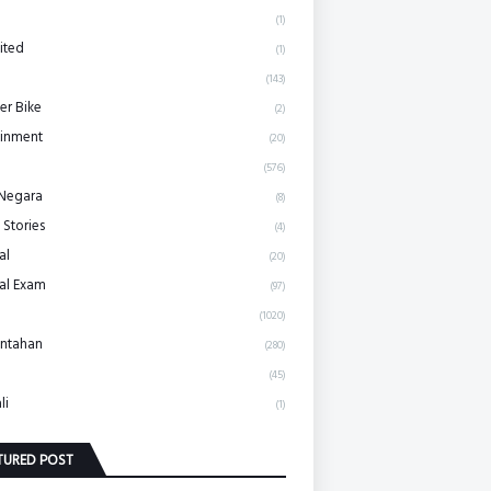
(1)
ited
(1)
(143)
r Bike
(2)
ainment
(20)
(576)
 Negara
(8)
 Stories
(4)
al
(20)
al Exam
(97)
(1020)
ntahan
(280)
(45)
li
(1)
TURED POST