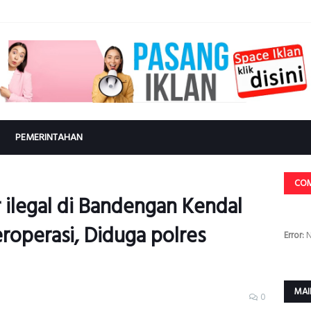
PEMERINTAHAN
CO
r ilegal di Bandengan Kendal
eroperasi, Diduga polres
Error:
N
MAI
0