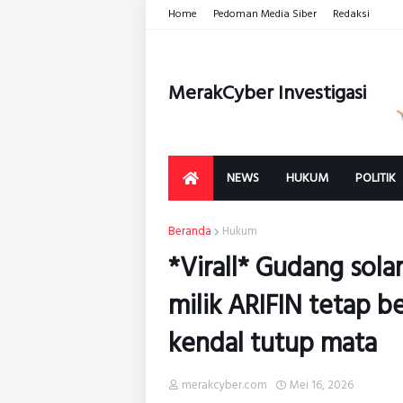
Home
Pedoman Media Siber
Redaksi
MerakCyber Investigasi
NEWS
HUKUM
POLITIK
Beranda
Hukum
*Virall* Gudang sola
milik ARIFIN tetap b
kendal tutup mata
merakcyber.com
Mei 16, 2026