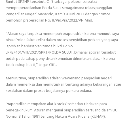
Buntut SP2HP tersebut, Clift sebagai pelapor terpaksa
mempraperadilankan Polda Sulut sebagaimana relaas panggilan
Pengadilan Negeri Manando, Kamis 9 Juni 2022 dengan nomor
pemohon praperadilan No; 8/Pid.Pra/2022/PN Mnd.
‘’Alasan saya terpaksa menempuh praperadilan karena menurut saya
pihak Polda Sulut keliru dalam proses penyidikan perkara yang saya
laporkan berdasarkan tanda bukti LP No.
LP/B/401/VIII/2021/SPKT/POLDA SULUT. Dimana laporan tersebut
sudah pada tahap penyidikan kemudian dihentikan, alasan karena
tidak cukup bukti,’’ tegas Clift.
Menurutnya, praperadilan adalah wewenang pengadilan negeri
dalam memeriksa dan memutuskan tentang adanya kekurangan atau
kesalahan dalam proses berjalannya perkara pidana.
Praperadilan merupakan alat koreksi terhadap tindakan para
penegak hukum. Aturan mengenai praperadilan tertuang dalam UU
Nomor 8 Tahun 1981 tentang Hukum Acara Pidana (KUHAP).