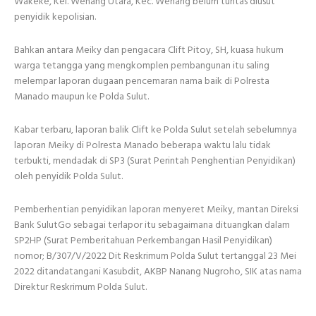
Wakeke, Kel. Wenang Utara, Kec. Wenang belum tuntas diusut
penyidik kepolisian.
Bahkan antara Meiky dan pengacara Clift Pitoy, SH, kuasa hukum
warga tetangga yang mengkomplen pembangunan itu saling
melempar laporan dugaan pencemaran nama baik di Polresta
Manado maupun ke Polda Sulut.
Kabar terbaru, laporan balik Clift ke Polda Sulut setelah sebelumnya
laporan Meiky di Polresta Manado beberapa waktu lalu tidak
terbukti, mendadak di SP3 (Surat Perintah Penghentian Penyidikan)
oleh penyidik Polda Sulut.
Pemberhentian penyidikan laporan menyeret Meiky, mantan Direksi
Bank SulutGo sebagai terlapor itu sebagaimana dituangkan dalam
SP2HP (Surat Pemberitahuan Perkembangan Hasil Penyidikan)
nomor; B/307/V/2022 Dit Reskrimum Polda Sulut tertanggal 23 Mei
2022 ditandatangani Kasubdit, AKBP Nanang Nugroho, SIK atas nama
Direktur Reskrimum Polda Sulut.