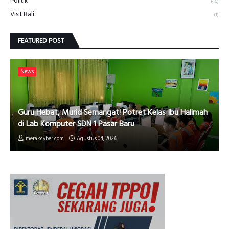
Politik
(45)
Visit Bali
(1)
FEATURED POST
News
Guru Hebat, Murid Semangat! Potret Kelas Ibu Halimah
di Lab Komputer SDN 1 Pasar Baru
merakcyber.com
Agustus 04, 2026