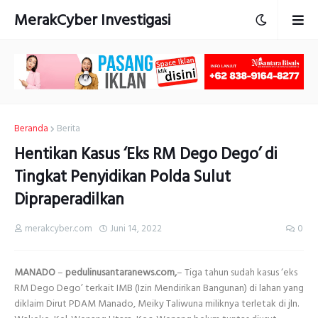
MerakCyber Investigasi
Beranda
Berita
Hentikan Kasus ‘Eks RM Dego Dego’ di
Tingkat Penyidikan Polda Sulut
Dipraperadilkan
merakcyber.com
Juni 14, 2022
0
MANADO
–
pedulinusantaranews.com,
– Tiga tahun sudah kasus ‘eks
RM Dego Dego’ terkait IMB (Izin Mendirikan Bangunan) di lahan yang
diklaim Dirut PDAM Manado, Meiky Taliwuna miliknya terletak di jln.