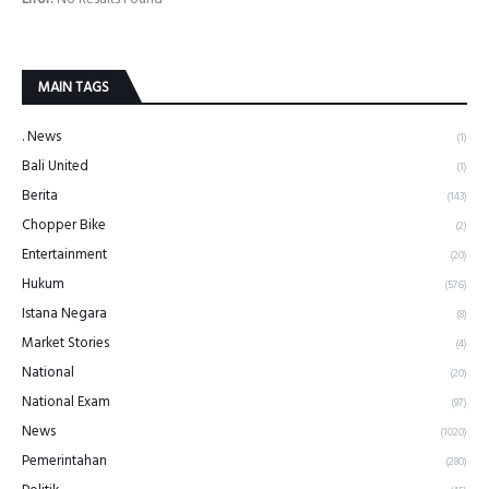
MAIN TAGS
. News
(1)
Bali United
(1)
Berita
(143)
Chopper Bike
(2)
Entertainment
(20)
Hukum
(576)
Istana Negara
(8)
Market Stories
(4)
National
(20)
National Exam
(97)
News
(1020)
Pemerintahan
(280)