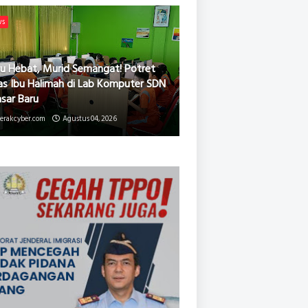
ws
u Hebat, Murid Semangat! Potret
as Ibu Halimah di Lab Komputer SDN
asar Baru
erakcyber.com
Agustus 04, 2026