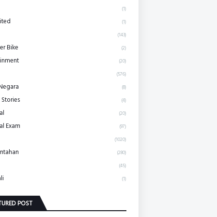
(1)
ited
(1)
(143)
r Bike
(2)
ainment
(20)
(576)
 Negara
(8)
 Stories
(4)
al
(20)
al Exam
(97)
(1020)
ntahan
(280)
(45)
li
(1)
TURED POST