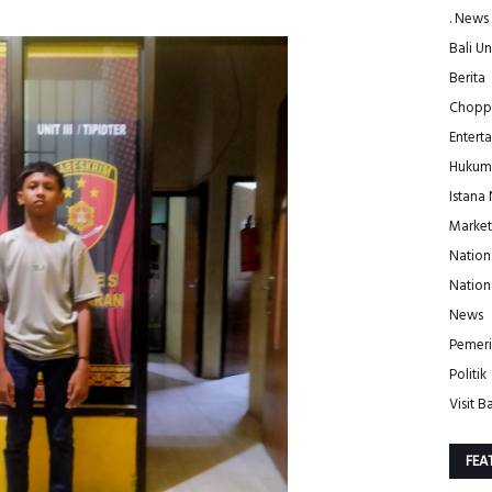
. News
Bali Un
Berita
Choppe
Entert
Hukum
Istana
Market
Nation
Nation
News
Pemeri
Politik
Visit Ba
FEA