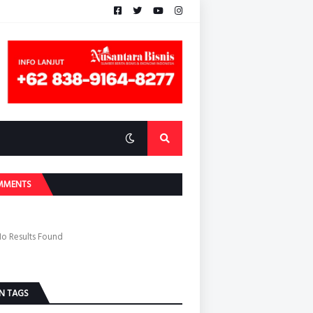
MMENTS
o Results Found
N TAGS