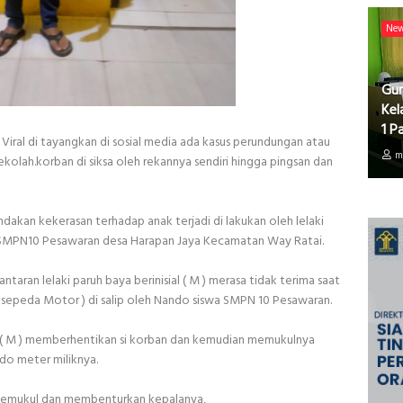
Ne
Gur
Kel
1 P
ta Viral di tayangkan di sosial media ada kasus perundungan atau
m
ekolah.korban di siksa oleh rekannya sendiri hingga pingsan dan
ndakan kekerasan terhadap anak terjadi di lakukan oleh lelaki
) SMPN10 Pesawaran desa Harapan Jaya Kecamatan Way Ratai.
ntaran lelaki paruh baya berinisial ( M ) merasa tidak terima saat
 sepeda Motor ) di salip oleh Nando siswa SMPN 10 Pesawaran.
ial ( M ) memberhentikan si korban dan kemudian memukulnya
do meter miliknya.
 memukul dan membenturkan kepalanya,