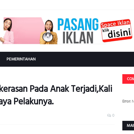
PEMERINTAHAN
CO
ekerasan Pada Anak Terjadi,Kali
Baya Pelakunya.
Error:
N
0
MAI