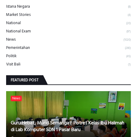
Istana Negara
(8)
Market Stories
(4)
National
(20)
National Exam
(97)
News
(1020)
Pemerintahan
(280)
Politik
(45)
Visit Bali
(1)
FEATURED POST
News
Guru Hebat, Murid Semangat! Potret Kelas Ibu Halimah
di Lab Komputer SDN 1 Pasar Baru