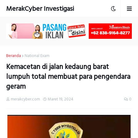
MerakCyber Investigasi
Beranda
National Exam
Kemacetan di jalan kedaung barat
lumpuh total membuat para pengendara
geram
merakcyber.com
Maret 19, 2024
0